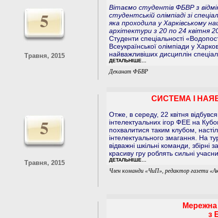
Вітаємо студентів ФБВР з відмі
5
студентській олімпіаді зі спеці
яка проходила у Харківському н
архітектури з 20 по 24 квітня 2
Студенти спеціальності «Водопост
Всеукраїнської олімпіади у Харков
найважливіших дисциплін спеціал
Травня, 2015
ДЕТАЛЬНІШЕ…
Деканат ФБВР
СИСТЕМА І НАЯВ
Отже, в середу, 22 квітня відбувс
5
інтелектуальних ігор ФЕЕ на Кубо
похвалитися таким клубом, настіл
інтелектуального змагання. На т
відважні шкільні команди, збірні з
красиву гру роблять сильні учасни
ДЕТАЛЬНІШЕ…
Травня, 2015
Член команди «ЧиП», редактор газети «А
Мережна 
з 