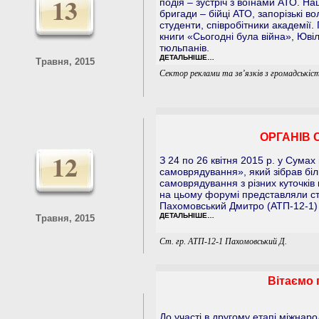
13
подія – зустріч з воїнами АТО. Н
бригади – бійці АТО, запорізькі во
студенти, співробітники академії.
книги «Сьогодні була війна», Ювіл
тюльпанів.
ДЕТАЛЬНІШЕ…
Травня, 2015
Сектор реклами та зв’язків з громадськіс
ОРГАНІВ
12
З 24 по 26 квітня 2015 р. у Сума
самоврядування», який зібрав біл
самоврядування з різних куточків
на цьому форумі представляли ст
Пахомовський Дмитро (АТП-12-1) 
ДЕТАЛЬНІШЕ…
Травня, 2015
Ст. гр. АТП-12-1 Пахомовський Д.
Вітаємо 
До участі в другому етапі міжнар