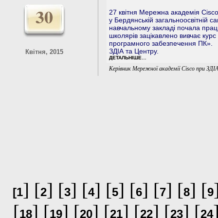
30
27 квітня Мережна академія Cisco
у Бердянській загальноосвітній са
навчальному закладі почала прац
школярів зацікавлено вивчає кур
програмного забезпечення ПК».
ЗДІА та Центру.
Квітня, 2015
ДЕТАЛЬНІШЕ…
Керівник Мережної академії Cisco при ЗД
] [
] [
] [
] [
] [
] [
] [
] [
[
1
2
3
4
5
6
7
8
9
[
] [
] [
] [
] [
] [
] [
18
19
20
21
22
23
24