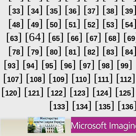
[
] [
] [
] [
] [
] [
] [
33
34
35
36
37
38
39
[
] [
] [
] [
] [
] [
] [
48
49
50
51
52
53
54
[
] [64] [
] [
] [
] [
] [
63
65
66
67
68
69
[
] [
] [
] [
] [
] [
] [
78
79
80
81
82
83
84
[
] [
] [
] [
] [
] [
] [
] 
93
94
95
96
97
98
99
[
] [
] [
] [
] [
] [
]
107
108
109
110
111
112
[
] [
] [
] [
] [
] [
]
120
121
122
123
124
125
[
] [
] [
] [
133
134
135
136