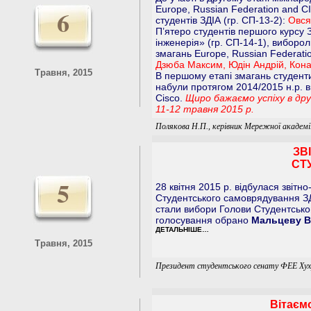
Europe, Russian Federation and 
6
студентів ЗДІА (гр. СП-13-2):
Овся
П’ятеро студентів першого курсу
інженерія» (гр. СП-14-1), виборо
змагань Europe, Russian Federatio
Дзюба Максим, Юдін Андрій, Кона
Травня, 2015
В першому етапі змагань студент
набули протягом 2014/2015 н.р. в
Cisco.
Щиро бажаємо успіху в дру
11-12 травня 2015 р.
Полякова Н.П., керівник Мережної академії
ЗВ
СТ
5
28 квітня 2015 р. відбулася звіт
Студентського самоврядування З
стали вибори Голови Студентсько
голосування обрано
Мальцеву В
ДЕТАЛЬНІШЕ…
Травня, 2015
Президент студентського сенату ФЕЕ Хух
Вітаєм