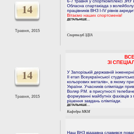
6-7 травня у спорткомплексі ЗНУ 
14
Обласна спартакіада з волейболу 
працівників ВНЗ І-ІV рівнів акреди
Вітаємо наших спортсменів!
ДЕТАЛЬНІШЕ…
Травня, 2015
Спортклуб ЗДІА
ВСЕ
ЗІ СПЕЦІА
14
У Запорізькій державній інженерні
ІІ етап Всеукраїнської студентськ
кольорових металів», в якому при
України. Учасників олімпіади при
Воляр Р.М. в присутності телебаче
формуванні майбутніх фахівців з м
Травня, 2015
рішення завдань олімпіади.
ДЕТАЛЬНІШЕ…
Кафедра МКМ
Наш ВНЗ віддавна славився повагою