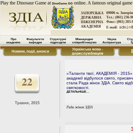
Play the Dinosaur Game at
online. A famous original game
DinoGame.GG
69006 м. Запорі
ЗАПОРІЗЬКА
Тел.: (061) 236-9
ДЕРЖАВНА
Факс: (061) 283-
ІНЖЕНЕРНА
АКАДЕМІЯ
E-mail:
Про
Факультети
Структурні
Міжнародне
Наука
Сту
академію
кафедри
підрозділи
співробітництво
Аспірантура
З
Українська мова -
Новини, події, анонси
держслужбовцям
«Таланти твої, АКАДЕМІЯ - 2015» 
22
академії відбулося свято, присвя
стала Рада жінок ЗДІА. Свято від
святковості.
ДЕТАЛЬНІШЕ…
Травня, 2015
Рада жінок ЗДІА