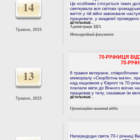
14
Це особливо стосується таких дол
святкувала вся світова громадськ
життя у тій війні завоювали наст
працювати, у академії проведено 
ДЕТАЛЬНІШЕ…
Адміністрація ЗДІА
Травня, 2015
Металургійний факультет
70-РІЧНИЦЯ ВІ
70-РІЧ
13
8 травня ветерани, співробітники 
меморіалу «Скорботна мати», при
над нацизмом у Європі та 70-річни
поклали квіти до Вічного вогню на
працював у тилу, сказавши їм вели
ДЕТАЛЬНІШЕ…
Травня, 2015
Організаційно-виховний відділ
Напередодні свята 70-ї річниці В