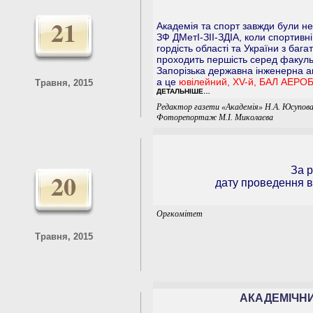
21
Академія та спорт завжди були не
ЗФ ДМетІ-ЗІІ-ЗДІА, коли спортивн
гордість області та України з багат
проходить першість серед факульте
Запорізька державна інженерна а
а це
ювілейний, XV-й, БАЛ АЕРОБ
Травня, 2015
ДЕТАЛЬНІШЕ…
Редактор газети «Академія» Н.А. Юсупова
Фоторепортаж М.І. Миколаєва
За р
20
дату проведення в
Оргкомітет
Травня, 2015
АКАДЕМІЧНИ