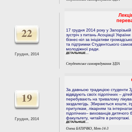
Лекці
перева
22
17 грудня 2014 року у Запорізькій
зустріч з питань Асоціації України
бізнес-кіл за ініціативи громадськ
та підтримки Студентського самов
молодіжної ради.
ДЕТАЛЬНІШЕ…
Грудня, 2014
Студентське самоврядування ЗДІА
За давньою традицією студенти 
19
відвідують своїх підопічних – дітей-
перебувають на тривалому лікуванн
заздалегідь. Збираються кошти, і
притулкам, лікарням та інтернатам
підопічних– вихованців дитячого 
факультету, читайте в репортажі.
Грудня, 2014
ДЕТАЛЬНІШЕ…
Олена БАТИЧКО, Мет-14-3