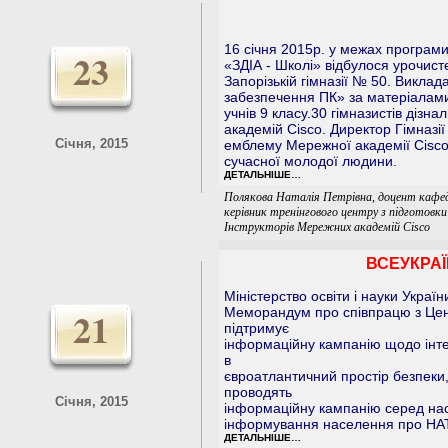
16 січня 2015р. у межах програми
23
«ЗДІА - Школі» відбулося урочист
Запорізькій гімназії № 50. Викла
забезпечення ПК» за матеріалами 
учнів 9 класу.30 гімназистів дізн
академій Cisco. Директор Гімназ
Січня, 2015
емблему Мережної академії Cisco 
сучасної молодої людини.
ДЕТАЛЬНІШЕ…
Полякова Наталія Петрівна, доцент кафе
керівник тренінгового центру з підготовки
Інструкторів Мережних академій Cisco
ВСЕУКРАЇ
Міністерство освіти і науки Украї
21
Меморандум про співпрацю з Цен
підтримує
інформаційну кампанію щодо інтег
в
євроатлантичний простір безпеки
проводять
Січня, 2015
інформаційну кампанію серед нас
інформування населення про НАТ
ДЕТАЛЬНІШЕ…