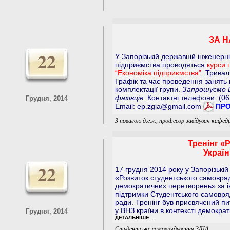
ЗА Н
22
У Запорізькій державній інженерн
підприємства проводяться
курси 
“Економіка підприємства”.
Тривалі
Графік та час проведення занять 
комплектації групи.
Запрошуємо Ва
фахівців.
Контактні телефони: (06
Грудня, 2014
Email:
ep.zgia@gmail.com
ПРО
З повагою д.е.н., професор завідувач кафе
Тренінг «
Украї
22
17 грудня 2014 року у Запорізькій
«Розвиток студентського самовряд
демократичних перетворень» за ін
підтримки Студентського самовряд
ради. Тренінг був присвячений п
у ВНЗ країни в контексті демократ
Грудня, 2014
ДЕТАЛЬНІШЕ…
Студентське самоврядування ЗДІА