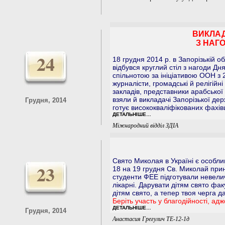
ВИКЛАД
З НАГ
24
18 грудня 2014 р. в Запорізькій об
відбувся круглий стіл з нагоди Дн
спільнотою за ініціативою ООН з 2
журналісти, громадські й релігійн
закладів, представники арабської 
взяли й викладачі Запорізької дер
Грудня, 2014
готує висококваліфікованих фахівц
ДЕТАЛЬНІШЕ…
Міжнародний відділ ЗДІА
Свято Миколая в Україні є особлив
23
18 на 19 грудня Св. Миколай прин
студенти ФЕЕ підготували невелич
лікарні. Дарувати дітям свято фа
дітям свято, а тепер твоя черга 
Беріть участь у благодійності, ад
ДЕТАЛЬНІШЕ…
Грудня, 2014
Анастасия Грегулич ТЕ-12-1д