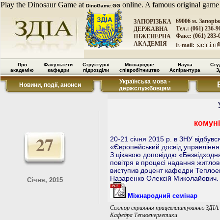
Play the Dinosaur Game at
online. A famous original game
DinoGame.GG
69006 м. Запорі
ЗАПОРІЗЬКА
Тел.: (061) 236-9
ДЕРЖАВНА
Факс: (061) 283-
ІНЖЕНЕРНА
АКАДЕМІЯ
E-mail:
Про
Факультети
Структурні
Міжнародне
Наука
Сту
академію
кафедри
підрозділи
співробітництво
Аспірантура
З
Українська мова -
Новини, події, анонси
держслужбовцям
комун
27
20-21 січня 2015 р. в ЗНУ відбув
«Європейський досвід управління
З цікавою доповіддю «Безвідходна
повітря в процесі надання житло
виступив доцент кафедри Теплое
Назаренко Олексій Миколайович.
Січня, 2015
Міжнародний семінар
Сектор сприяння працевлаштуванню ЗДІА.
Кафедра Теплоенергетики