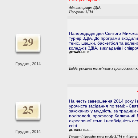
Адміністрація ЗДІА
Профком ЗДІА
Напередодні дня Святого Миколая
29
турнір ЗДІА. До програми входили 
теніс, шашки, баскетбол та волей
коледжів ЗДІА, викладачів і співро
ДЕТАЛЬНІШЕ…
Грудня, 2014
Відділ реклами та зв’язків з громадськіст
На честь завершення 2014 року і 
25
урочисте засідання по темі: «Свя
закоханих у мудрість, за традиціє
політології, професор Калюжний В.
окресленої теми і необхідність о
світі.
ДЕТАЛЬНІШЕ…
Грудня, 2014
Голова Філософського клубу ЗДІА к.філос.