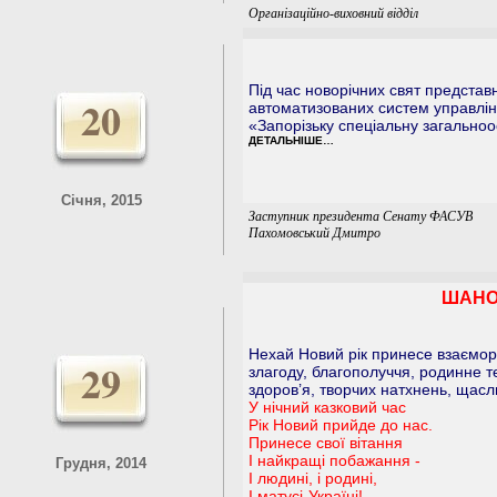
Організаційно-виховний відділ
Під час новорічних свят представ
20
автоматизованих систем управлін
«Запорізьку спеціальну загальноо
ДЕТАЛЬНІШЕ…
Січня, 2015
Заступник президента Сенату ФАСУВ
Пахомовський Дмитро
ШАНОВ
Нехай Новий рік принесе взаємор
29
злагоду, благополуччя, родинне 
здоров’я, творчих натхнень, щасл
У нічний казковий час
Рік Новий прийде до нас.
Принесе свої вітання
І найкращі побажання -
Грудня, 2014
І людині, і родині,
І матусі-Україні!