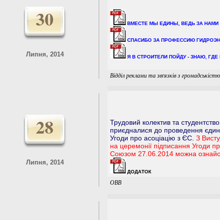
30
ВМЕСТЕ МЫ ЕДИНЫ, ВЕДЬ ЗА НАМИ СИ
СПАСИБО ЗА ПРОФЕССИЮ ГИДРОЭНЕРГЕ
Липня, 2014
Я В СТРОИТЕЛИ ПОЙДУ - ЗНАЮ, ГДЕ НА
Відділ реклами та звґязків з громадськіст
28
Трудовий колектив та студентство
приєдналися до проведення єдин
Угоди про асоціацію з ЄС.
З Вист
на церемонії підписання Угоди п
Союзом 27.06.2014 можна ознайо
Липня, 2014
ДОДАТОК
OBB