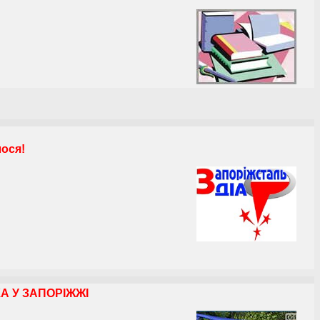
лося!
А У ЗАПОРІЖЖІ