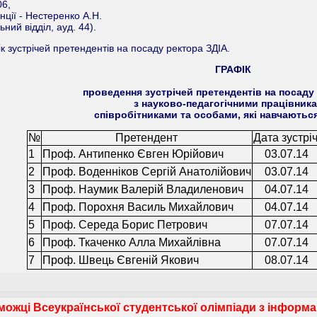
06,
ції - Нестеренко А.Н.
ьний відділ, ауд. 44).
 зустрічей претендентів на посаду ректора ЗДІА.
ГРАФІК
проведення зустрічей претендентів на посаду
з науково-педагогічними працівника
співробітниками та особами, які навчаються
№
Претендент
Дата зустріч
1
Проф. Антипенко Євген Юрійович
03.07.14
2
Проф. Воденніков Сергій Анатолійович
03.07.14
3
Проф. Наумик Валерій Владиленович
04.07.14
4
Проф. Порохня Василь Михайлович
04.07.14
5
Проф. Середа Борис Петрович
07.07.14
6
Проф. Ткаченко Алла Михайлівна
07.07.14
7
Проф. Швець Євгеній Якович
08.07.14
ожці Всеукраїнської студентської олімпіади з інформа