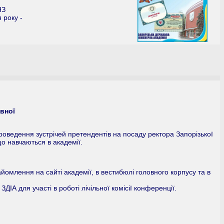
НЗ
 року -
вної
оведення зустрічей претендентів на посаду ректора Запорізької
о навчаються в академії.
омлення на сайті академії, в вестибюлі головного корпусу та в
ІА для участі в роботі лічільної комісії конференції.