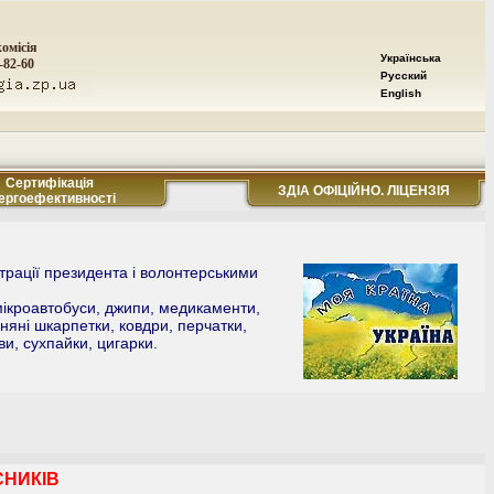
омісія
Українська
-82-60
Русский
English
Сертифікація
ЗДІА ОФІЦІЙНО. ЛІЦЕНЗІЯ
ергоефективності
страції президента і волонтерськими
 мікроавтобуси, джипи, медикаменти,
няні шкарпетки, ковдри, перчатки,
ви, сухпайки, цигарки.
СНИКІВ