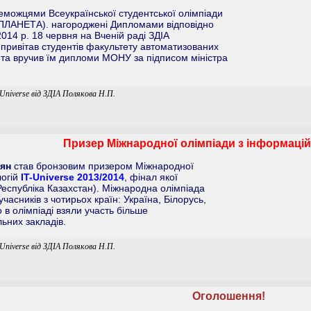
еможцями Всеукраїнської студентської олімпіади
- ПЛАНЕТА). нагороджені Дипломами відповідно
14 р. 18 червня на Вченій раді ЗДІА
 привітав студентів факультету автоматизованих
та вручив їм дипломи МОНУ за підписом міністра
-Universe від ЗДІА Полякова Н.П.
Призер Міжнародної олімпіади з інформацій
ян
став бронзовим призером Міжнародної
логій
IT-Universe 2013/2014
, фінал якої
(Республіка Казахстан). Міжнародна олімпіада
учасників з чотирьох країн: Україна, Білорусь,
 в олімпіаді взяли участь більше
ьних закладів.
-Universe від ЗДІА Полякова Н.П.
Оголошення!