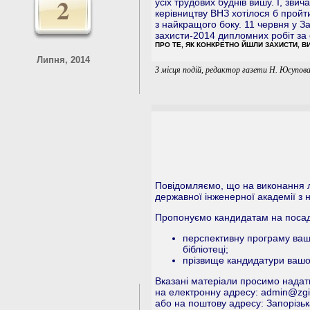
2
усіх трудових буднів вишу. І, зви
керівництву ВНЗ хотілося б пройт
з найкращого боку. 11 червня у З
захисти-2014 дипломних робіт за о
ПРО ТЕ, ЯК КОНКРЕТНО ЙШЛИ ЗАХИСТИ, 
Липня, 2014
З місця подій, редактор газети Н. Юсупов
Повідомляємо, що на виконання л
державної інженерної академії з 
Пропонуємо кандидатам на посаду
перспективну програму вашо
бібліотеці;
прізвище кандидатури вашого
Вказані матеріали просимо надат
на електронну адресу:
admin@zgi
або на поштову адресу: Запорізь