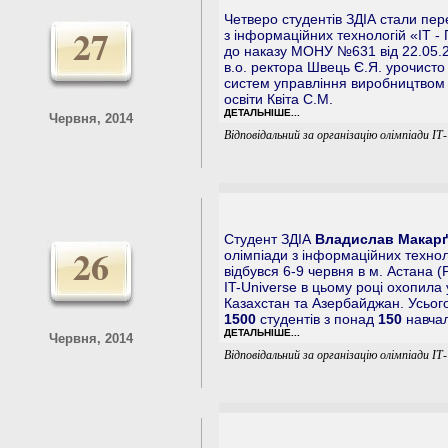
Четверо студентів ЗДІА стали пер
27
з інформаційних технологій «ІТ 
до наказу МОНУ №631 від 22.05.20
в.о. ректора Швець Є.Я. урочисто
систем управління виробництвом 
освіти Квіта С.М.
ДЕТАЛЬНІШЕ...
Червня, 2014
Відповідальний за організацію олімпіади ІТ
Студент ЗДІА
Владислав Макарґ
26
олімпіади з інформаційних техно
відбувся 6-9 червня в м. Астана 
IT-Universe в цьому році охопила 
Казахстан та Азербайджан. Усього
1500
студентів з понад
150
навчал
ДЕТАЛЬНІШЕ...
Червня, 2014
Відповідальний за організацію олімпіади ІТ