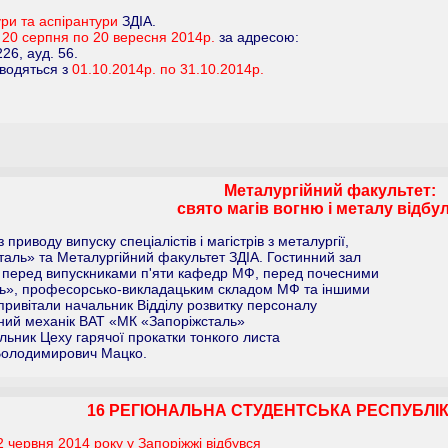
ри та аспірантури
ЗДІА.
з
20 серпня по 20 вересня 2014р.
за адресою:
26, ауд. 56.
оводяться з
01.10.2014р. по 31.10.2014р.
Металургійний факультет:
свято магів вогню і металу відбу
 приводу випуску спеціалістів і магістрів з металургії,
аль» та Металургійний факультет ЗДІА. Гостинний зал
рі перед випускниками п'яти кафедр МФ, перед почесними
аль», професорсько-викладацьким складом МФ та іншими
привітали начальник Відділу розвитку персоналу
ний механік ВАТ «МК «Запоріжсталь»
альник Цеху гарячої прокатки тонкого листа
Володимирович Мацко.
16 РЕГІОНАЛЬНА СТУДЕНТСЬКА РЕСПУБЛІК
червня 2014 року у Запоріжжі відбувся