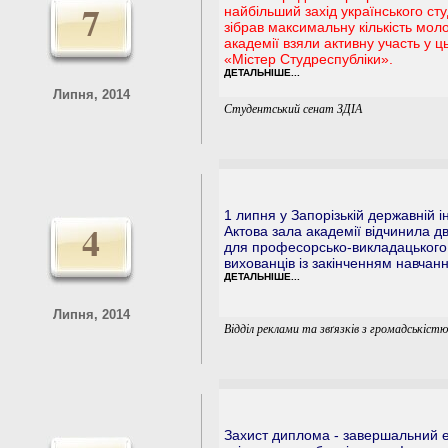
7
найбільший захід українського ст
зібрав максимальну кількість моло
академії взяли активну участь у ц
«Містер Студреспубліки».
ДЕТАЛЬНІШЕ...
Липня, 2014
Студентський сенат ЗДІА
1 липня у Запорізькій державній і
4
Актова зала академії відчинила дв
для професорсько-викладацького с
вихованців із закінченням навчан
ДЕТАЛЬНІШЕ...
Липня, 2014
Відділ реклами та звґязків з громадськіст
Захист диплома - завершальний ет