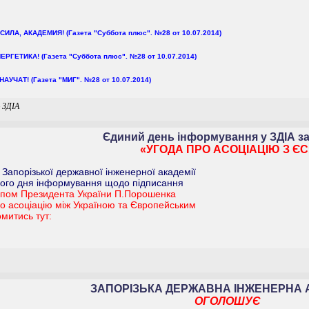
ЛА, АКАДЕМИЯ! (Газета "Суббота плюс". №28 от 10.07.2014)
ТИКА! (Газета "Суббота плюс". №28 от 10.07.2014)
УЧАТ! (Газета "МИГ". №28 от 10.07.2014)
ю ЗДІА
Єдиний день інформування у ЗДІА з
«УГОДА ПРО АСОЦІАЦІЮ З ЄС
 Запорізької державної інженерної академії
ого дня інформування щодо підписання
упом Президента України П.Порошенка
ро асоціацію між Україною та Європейським
митись тут:
ЗАПОРІЗЬКА ДЕРЖАВНА ІНЖЕНЕРНА 
ОГОЛОШУЄ