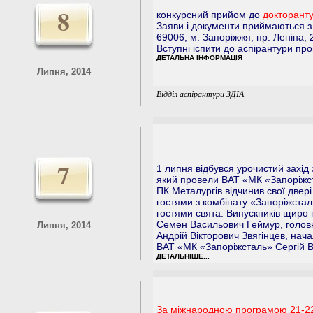
8
конкурсний прийом до
докторанту
Заяви і документи приймаються 
69006, м. Запоріжжя, пр. Леніна, 2
Вступні іспити до аспірантури пр
ДЕТАЛЬНА ІНФОРМАЦІЯ
Липня, 2014
Відділ аспірантури ЗДІА
7
1 липня відбувся урочистий захід з
який провели ВАТ «МК «Запоріжст
ПК Металургів відчинив свої две
гостями з комбінату «Запоріжст
гостями свята. Випускників щиро 
Семен Васильович Геймур, голов
Липня, 2014
Андрій Вікторович Звягінцев, нач
ВАТ «МК «Запоріжсталь» Сергій 
ДЕТАЛЬНІШЕ...
За міжнародною програмою 21-22 