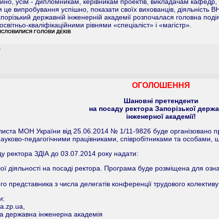
чайно, усім - дипломникам, керівникам проектів, викладачам кафедр,
и це випробування успішно, показати своїх вихованців, діяльність В
апорізький державній інженерній академії розпочалася головна подія
світньо-кваліфікаційними рівнями «спеціаліст» і «магістр».
ВИСЛОВИЛИСЯ ГОЛОВИ ДЕКІВ
а
ОГОЛОШЕННЯ
Шановні претенденти
на посаду ректора Запорізької держа
інженерної академії!
иста МОН України від 25.06.2014 № 1/11-9826 буде організовано пр
науково-педагогічними працівниками, співробітниками та особами, щ
 ректора ЗДІА до 03.07.2014 року надати:
ї діяльності на посаді ректора. Програма буде розміщена для ознай
 представника з числа делегатів конференції трудового колективу ЗД
и:
a.zp.ua
,
ка державна інженерна академія