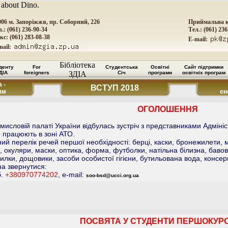
 about Dino.
006 м. Запоріжжя, пр. Соборний, 226
Приймальна к
.: (061) 236-90-34
Тел.: (061) 236
кс: (061) 283-08-38
E-mail:
mail:
Бібліотека
денту
For
Студентська
Освітні
Сайт підтримки
ДІА
foreigners
ЗДІА
Січ
програми
освітніх програм
 -
ВСТУП 2018
ям
ен
ОГОЛОШЕННЯ
мисловій палаті України відбулась зустріч з представниками Адміні
о працюють в зоні АТО.
ений перелік речей першої необхідності: берці, каски, бронежилети,
, окуляри, маски, оптика, форма, футболки, натільна білизна, бавов
илки, дощовики, засоби особистої гігієни, бутильована вода, консер
а звернутися:
б.
+380970774202
, e-mail:
soo-bsd@ucci.org.ua
ПОСВЯТА У СТУДЕНТИ ПЕРШОКУР