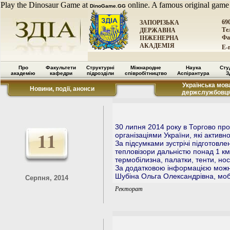
Play the Dinosaur Game at
online. A famous original game
DinoGame.GG
69
ЗАПОРІЗЬКА
Тел
ДЕРЖАВНА
Фа
ІНЖЕНЕРНА
АКАДЕМІЯ
E-
Про
Факультети
Структурні
Міжнародне
Наука
Сту
академію
кафедри
підрозділи
співробітництво
Аспірантура
З
Українська мова
Новини, події, анонси
держслужбовц
30 липня 2014 року в Торгово про
11
організаціями України, які активн
За підсумками зустрічі підготовл
тепловізори дальністю понад 1 км
термобілизна, палатки, тенти, нос
За додатковою інформацією можн
Шубіна Ольга Олександрівна, мо
Серпня, 2014
Ректорат