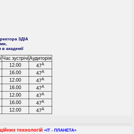
 ректора ЗДІА
ми,
 в академії
і
Час зустрічі
Аудиторія
А
12.00
47
А
16.00
47
А
12.00
47
А
16.00
47
А
12.00
47
А
16.00
47
А
12.00
47
ційних технологій
«ІТ - ПЛАНЕТА»