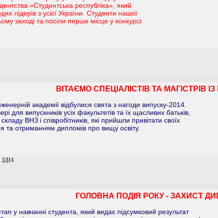
удентства «Студентська республіка», який
дих лідерів з усієї України. Студенти нашої
ьому заході та посіли перше місце у конкурсі
ВІТАЄМО СПЕЦІАЛІСТІВ ТА МАГІСТРІВ І
нженерній академії відбулися свята з нагоди випуску-2014.
ері для випускників усіх факультетів та їх щасливих батьків,
кладу ВНЗ і співробітників, які прийшли привітати своїх
ня та отриманням дипломів про вищу освіту.
ю ЗДІА
ГОЛОВНА ПОДІЯ РОКУ - ЗАХИСТ Д
ап у навчанні студента, який видає підсумковий результат