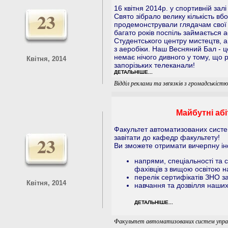
16 квітня 2014p. у спортивній зал
23
Свято зібрало велику кількість вбо
продемонстрували глядачам свої 
багато років поспіль займається а
Студентського центру мистецтв, а 
з аеробіки. Наш Весняний Бал - ц
немає нічого дивного у тому, що р
Квітня, 2014
запорізьких телеканали!
ДЕТАЛЬНІШЕ...
Відділ реклами та звґязків з громадськіст
Майбутні абі
Факультет автоматизованих сист
23
завітати до кафедр факультету!
Ви зможете отримати вичерпну і
напрями, спеціальності та с
фахівців з вищою освітою н
перелік сертифікатів ЗНО 
Квітня, 2014
навчання та дозвілля наших 
ДЕТАЛЬНІШЕ...
Факультет автоматизованих систем упра