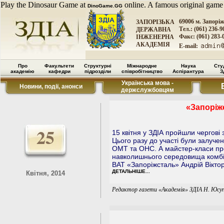
Play the Dinosaur Game at
online. A famous original game
DinoGame.GG
69006 м. Запорі
ЗАПОРІЗЬКА
Тел.: (061) 236-9
ДЕРЖАВНА
Факс: (061) 283-
ІНЖЕНЕРНА
АКАДЕМІЯ
E-mail:
Про
Факультети
Структурні
Міжнародне
Наука
Сту
академію
кафедри
підрозділи
співробітництво
Аспірантура
З
Українська мова -
Новини, події, анонси
держслужбовцям
«Запоріж
25
15 квітня у ЗДІА пройшли чергові 
Цього разу до участі були залучен
ОМТ та ОНС. А майстер-класи пр
навколишнього середовища комбін
ВАТ «Запоріжсталь» Андрій Віктор
ДЕТАЛЬНІШЕ...
Квітня, 2014
Редактор газети «Академія» ЗДІА Н. Юсу