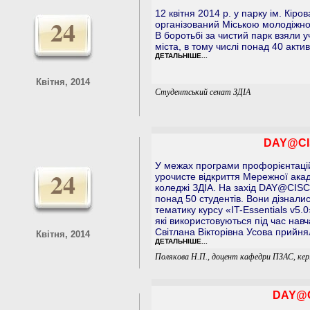
12 квітня 2014 р. у парку ім. Кір
24
організований Міською молодіжною
В боротьбі за чистий парк взяли у
міста, в тому числі понад 40 актив
ДЕТАЛЬНІШЕ...
Квітня, 2014
Студентський сенат ЗДІА
DAY@CI
У межах програми профорієнтацій
24
урочисте відкриття Мережної акад
коледжі ЗДІА. На захід DAY@CIS
понад 50 студентів. Вони дізнали
тематику курсу «IT-Essentials v5
які використовуються під час нав
Світлана Вікторівна Усова прийн
Квітня, 2014
ДЕТАЛЬНІШЕ...
Полякова Н.П., доцент кафедри ПЗАС, кер
DAY@C