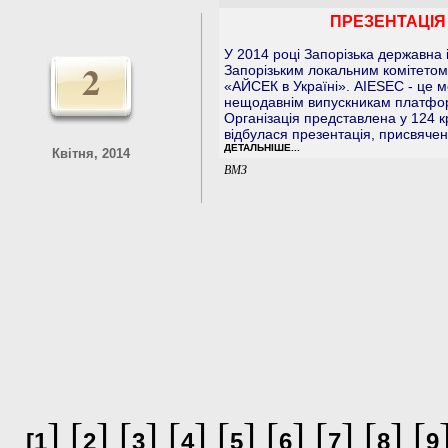
ПРЕЗЕНТАЦІЯ
У 2014 році Запорізька державна
2
Запорізьким локальним комітетом 
«АЙСЕК в Україні». АIESEC - це м
нещодавнім випускникам платформ
Організація представлена у 124 кр
відбулася презентація, присвяче
ДЕТАЛЬНІШЕ...
Квітня, 2014
BMЗ
] [
] [
] [
] [
] [
] [
] [
] [
[
1
2
3
4
5
6
7
8
9