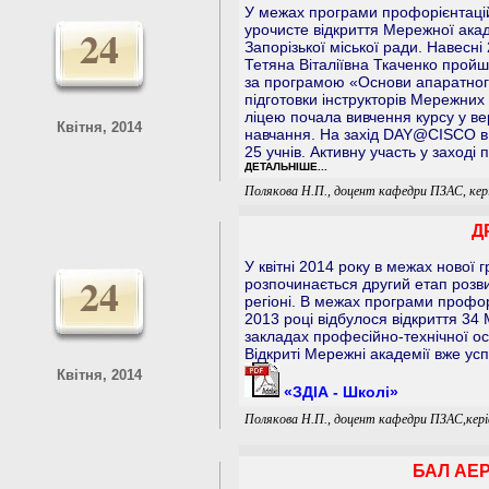
У межах програми профорієнтацій
24
урочисте відкриття Мережної акад
Запорізької міської ради. Навесн
Тетяна Віталіївна Ткаченко пройш
за програмою «Основи апаратног
підготовки інструкторів Мережних
ліцею почала вивчення курсу у в
Квітня, 2014
навчання. На захід DAY@CISCO в 
25 учнів. Активну участь у заході
ДЕТАЛЬНІШЕ...
Полякова Н.П., доцент кафедри ПЗАС, кер
Д
У квітні 2014 року в межах нової 
24
розпочинається другий етап розв
регіоні. В межах програми профор
2013 році відбулося відкриття 34
закладах професійно-технічної осв
Відкриті Мережні академії вже ус
Квітня, 2014
«ЗДІА - Школі»
Полякова Н.П., доцент кафедри ПЗАС,кері
БАЛ АЕР