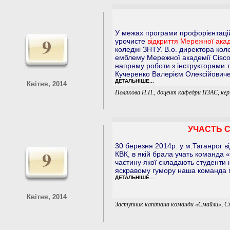
У межах програми профорієнтаці
9
урочисте
відкриття Мережної акад
коледжі ЗНТУ. В.о. директора ко
емблему Мережної академії Cisco
напряму роботи з інструкторами 
Кучеренко Валерієм Олексійович
ДЕТАЛЬНІШЕ...
Квітня, 2014
Полякова Н.П., доцент кафедри ПЗАС, кер
УЧАСТЬ С
30 березня 2014р. у м.Таганрог ві
9
КВК, в якій брала учать команда 
частину якої складають студенти 
яскравому гумору наша команда п
ДЕТАЛЬНІШЕ...
Квітня, 2014
Заступник капітана команди «Смайли», Ст.