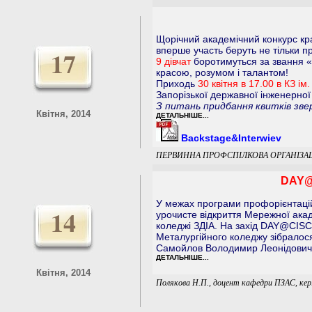
Щорічний академічний конкурс кр
вперше участь беруть не тільки пр
17
9 дівчат
боротимуться за звання «
красою, розумом і талантом!
Приходь
30 квітня в 17.00 в КЗ ім.
Запорізької державної інженерної
З питань придбання квитків зве
Квітня, 2014
ДЕТАЛЬНІШЕ...
Backstage&Interwiev
ПЕРВИННА ПРОФСПІЛКОВА ОРГАНІЗАЦ
DAY@
У межах програми профорієнтацій
14
урочисте відкриття Мережної акад
коледжі ЗДІА. На захід DAY@CISC
Металургійного коледжу зібралося
Самойлов Володимир Леонідович 
ДЕТАЛЬНІШЕ...
Квітня, 2014
Полякова Н.П., доцент кафедри ПЗАС, кер