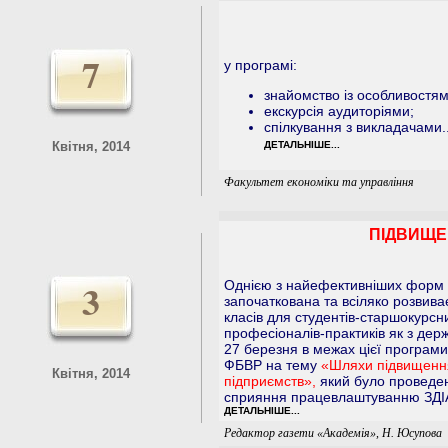
7
у програмі:
знайомство із особливостям
екскурсія аудиторіями;
спілкування з викладачами..
Квітня, 2014
ДЕТАЛЬНІШЕ...
Факультет економіки та управління
ПІДВИЩЕН
3
Однією з найефективніших форм п
започаткована та всіляко розвива
класів для студентів-старшокурсни
професіоналів-практиків як з держ
27 березня в межах цієї програми
ФБВР на тему
«Шляхи підвищенн
Квітня, 2014
підприємств»,
який було проведен
сприяння працевлаштуванню ЗДІА
ДЕТАЛЬНІШЕ...
Редактор газети «Академія», Н. Юсупова