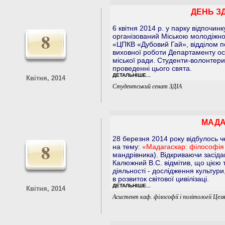
ДЕНЬ ЗД
6 квітня 2014 р. у парку відпочин
8
організований Міською молодіжною
«ЦПКВ «Дубовий Гай», відділом по
виховної роботи Департаменту осві
міської ради. Студенти-волонтери 
проведенні цього свята.
ДЕТАЛЬНІШЕ...
Квітня, 2014
Студентський сенат ЗДІА
МАДА
28 березня 2014 року відбулось ч
8
на тему:
«Мадагаскар: філософія 
мандрівника). Відкриваючи засіда
Калюжний В.С. відмітив, що цією
діяльності - дослідження культури
в розвиток світової цивілізаці.
ДЕТАЛЬНІШЕ...
Квітня, 2014
Асистент каф. філософії і політології Цел