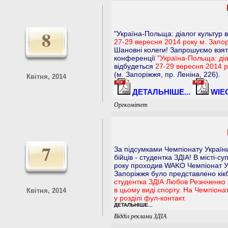
8
"Україна-Польща: діалог культур в 
27-29 вересня 2014 року м. Запо
Шановні колеги! Запрошуємо взят
конференції
"Україна-Польща: діал
відбудеться
27-29 вересня 2014 р
(м. Запоріжжя, пр. Леніна, 226).
Квітня, 2014
ДЕТАЛЬНІШЕ...
WIEC
Оргкомітет
7
За підсумками Чемпіонату України
бійців - студентка ЗДІА! В місті-
pоку проходив WAKO Чемпіонат Укр
Запоріжжя було представлено кі
студентка ЗДІА Любов Резніченко 
в цьому виді спорту. На Чемпіона
Квітня, 2014
у розділі фул-контакт.
ДЕТАЛЬНІШЕ...
Відділ реклами ЗДІА