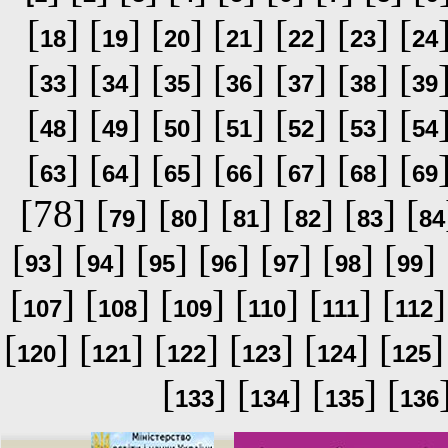
[
] [
] [
] [
] [
] [
] [
18
19
20
21
22
23
24
[
] [
] [
] [
] [
] [
] [
33
34
35
36
37
38
39
[
] [
] [
] [
] [
] [
] [
48
49
50
51
52
53
54
[
] [
] [
] [
] [
] [
] [
63
64
65
66
67
68
69
[78] [
] [
] [
] [
] [
] [
79
80
81
82
83
84
[
] [
] [
] [
] [
] [
] [
] 
93
94
95
96
97
98
99
[
] [
] [
] [
] [
] [
]
107
108
109
110
111
112
[
] [
] [
] [
] [
] [
]
120
121
122
123
124
125
[
] [
] [
] [
133
134
135
136