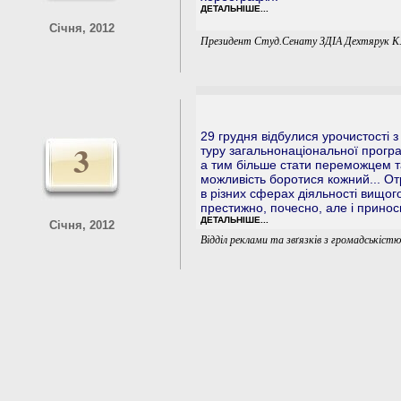
ДЕТАЛЬНІШЕ...
Січня, 2012
Президент Студ.Сенату ЗДІА Дехтярук К
29 грудня відбулися урочистості з
3
туру загальнонаціональної програ
а тим більше стати переможцем т
можливість боротися кожний... О
в різних сферах діяльності вищог
престижно, почесно, але і принос
ДЕТАЛЬНІШЕ...
Січня, 2012
Відділ реклами та звґязків з громадськіст