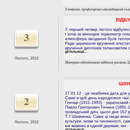
З повагою, професорсько-викладацький скл
ВІДБ
У перший четвер лютого відбулося
3
І хоча за віконцем термометр пок
атмосфера засідання була теплою
Ради церемонія вручення атестаті
вручення дипломів талановитим 
ДЕТАЛЬНІШЕ...
Лютого, 2012
Матеріал підготовлено відділом реклами З
ШАН
27.01.12 - це неабияка дата для у
2
Саме в цей день народилися такі 
Гончар (1911-1993) - український
Павло Григорович Тичина (1891-19
громадський діяч; цього дня 152 
Т. Г.Шевченка. Саме ці люди внес
культури, мови та писемності, са
Лютого, 2012
ми живемо в єдиній державі, ми - 
ДЕТАЛЬНІШЕ...