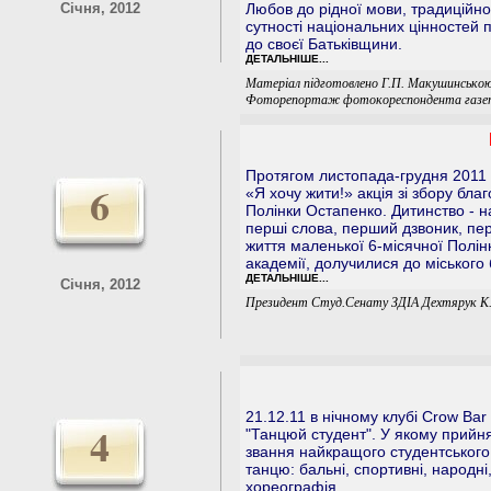
Січня, 2012
Любов до рідної мови, традиційно
сутності національних цінностей 
до своєї Батьківщини.
ДЕТАЛЬНІШЕ...
Матеріал підготовлено Г.П. Макушинсько
Фоторепортаж фотокореспондента газети
Протягом листопада-грудня 2011 
6
«Я хочу жити!» акція зі збору бла
Полінки Остапенко. Дитинство - 
перші слова, перший дзвоник, пе
життя маленької 6-місячної Полін
академії, долучилися до міського 
ДЕТАЛЬНІШЕ...
Січня, 2012
Президент Студ.Сенату ЗДІА Дехтярук К
21.12.11 в нічному клубі Crow Ba
4
"Танцюй студент". У якому прийня
звання найкращого студентського
танцю: бальні, спортивні, народн
хореографія.