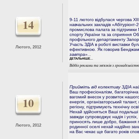
14
9-11 лютого відбулася чергова XI
навчальних закладів «Абітурієнт-
промислова палата за підтримки Мі
спорту України та за сприяння Обл
профільного департаменту Запоріз
Участь ЗДІА в роботі виставки бул
Лютого, 2012
ефективною. Як говорив Бенджам
завтра»...
ДЕТАЛЬНІШЕ...
Відділ реклами та звґязків з громадськістю
Прийміть від колективу ЗДІА на
Ваш професіоналізм, багаторічна
вагомий внесок у розвиток нашог
10
енергія, організаторський талант,
регіону, підтримують технічну осві
Нехай здійсняться Ваші подальші 
завжди супроводжує надія і успіх,
приносять лише добро, бажання п
Лютого, 2012
родинної оселі нехай надійно зах
на Вас чекає ще багато років сп