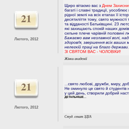
Щиро вітаємо вас з
Днем Захисник
багаті і славні традиції, уособлює
21
рідної землі на всіх етапах її істор
десятиліття тому, свято мужності 
та відданості Батьківщині. 23 лютог
які захищають спокій наших домів
сильне плече чарівній половині л
Бажаємо вам незламної волі, на
Лютого, 2012
здоровґя, звершення всіх ваших м
нелегкій праці на благо держави.
ЗІ СВЯТОМ ВАС - ЧОЛОВІКИ!
Жінки академії
21
...свято любові, дружби, миру, до
Не оминуло це свято й студентів 
у цей день, створили добрий настр
ДЕТАЛЬНІШЕ...
Лютого, 2012
Студ. сенат ЗДІА