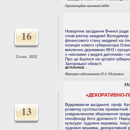
Організаційно-виховний відділ
16
Новорічне засідання Вченої ради 
слові ректор академії Володимир 
фінансового стану академії на сі
позицію нового губернатора Оле
виключно державних ВНЗ і процит
з «кіосками з видачі дипломів» і 
Січня, 2012
Про це йшлося на зустрічі губер
Запорізької області.
ДЕТАЛЬНІШЕ...
Матеріал підготовлено Н.А. Юсуповою
Но
«ДЕКОРАТИВНО-П
Відкриваючи засідання, проф. Кал
13
розвитку суспільства прикметний 
усвідомленням збереження тради
генофонду його духовності. Наро
культури: художня кераміка, ткац
художня вишивка, декоративний р