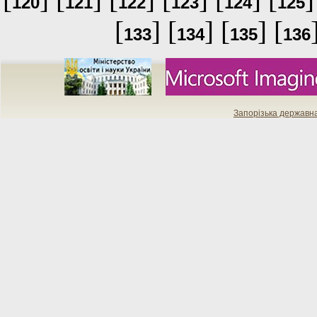
120
121
122
123
124
125
[
] [
] [
] [
133
134
135
136
Запорізька державн