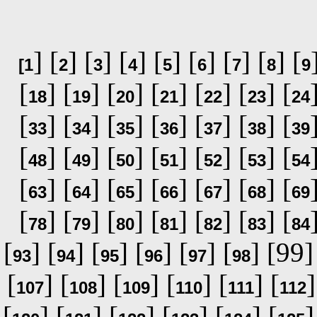
] [
] [
] [
] [
] [
] [
] [
] [
[
1
2
3
4
5
6
7
8
9
[
] [
] [
] [
] [
] [
] [
18
19
20
21
22
23
24
[
] [
] [
] [
] [
] [
] [
33
34
35
36
37
38
39
[
] [
] [
] [
] [
] [
] [
48
49
50
51
52
53
54
[
] [
] [
] [
] [
] [
] [
63
64
65
66
67
68
69
[
] [
] [
] [
] [
] [
] [
78
79
80
81
82
83
84
[
] [
] [
] [
] [
] [
] [99]
93
94
95
96
97
98
[
] [
] [
] [
] [
] [
]
107
108
109
110
111
112
[
] [
] [
] [
] [
] [
]