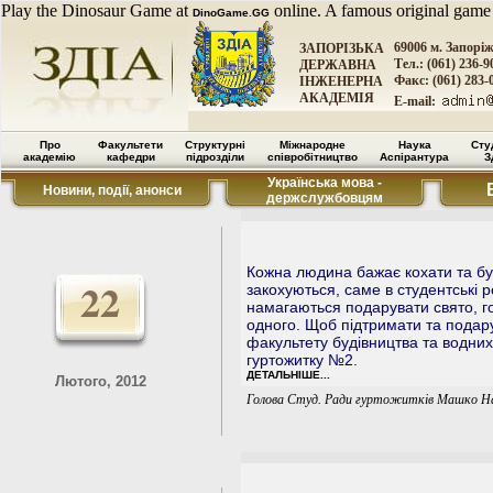
Play the Dinosaur Game at
online. A famous original game
DinoGame.GG
69006 м. Запорі
ЗАПОРІЗЬКА
Тел.: (061) 236-9
ДЕРЖАВНА
Факс: (061) 283-
ІНЖЕНЕРНА
АКАДЕМІЯ
E-mail:
Про
Факультети
Структурні
Міжнародне
Наука
Сту
академію
кафедри
підрозділи
співробітництво
Аспірантура
З
Українська мова -
Новини, події, анонси
держслужбовцям
Кожна людина бажає кохати та бу
22
закохуються, саме в студентські 
намагаються подарувати свято, г
одного. Щоб підтримати та подар
факультету будівництва та водних
гуртожитку №2.
ДЕТАЛЬНІШЕ...
Лютого, 2012
Голова Студ. Ради гуртожитків Машко Н