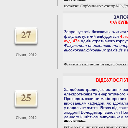
президент Студентського сенату ЗДІА Д
ЗАПО
ФАКУЛ
27
Запрошує всіх бажаючих вчитися 
факультету, який відбудеться
4 л
ауд. 47а
адміністративного корпу
Факультет енергетики та енер
висококваліфікованих фахівців в 
Січня, 2012
Факультет енергетики та енергозбереже
ВІДБУЛОСЯ У
За доброю традицією останніх рок
25
електротехніки та енергетичного
Проходять захисти магістерських 
вихованцям кафедри, які здолали
у подальше життя. Якраз під свято
академії Володимир Іванович По
денного й шістьом випускникам з
Січня, 2012
ДЕТАЛЬНІШЕ...
Відділ реклами та звґязків з громадськіст