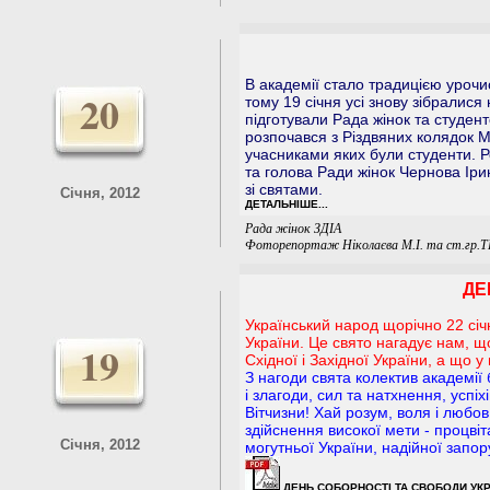
В академії стало традицією урочи
20
тому 19 січня усі знову зібралися 
підготували Рада жінок та студен
розпочався з Різдвяних колядок М
учасниками яких були студенти. 
та голова Ради жінок Чернова Ірин
зі святами.
Січня, 2012
ДЕТАЛЬНІШЕ...
Рада жінок ЗДІА
Фоторепортаж Ніколаєва М.І. та ст.гр.
ДЕ
Український народ щорічно 22 січ
України. Це свято нагадує нам, щ
19
Східної і Західної України, а що 
З нагоди свята колектив академії
і злагоди, сил та натхнення, успі
Вітчизни! Хай розум, воля і любо
здійснення високої мети - процві
Січня, 2012
могутньої України, надійної запор
ДЕНЬ СОБОРНОСТІ ТА СВОБОДИ УКР