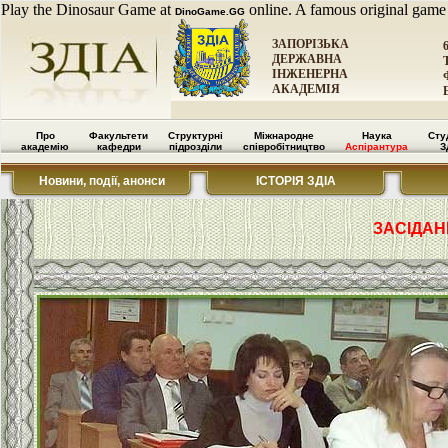
Play the Dinosaur Game at
online. A famous original game
DinoGame.GG
ЗАПОРІЗЬКА
ДЕРЖАВНА
ІНЖЕНЕРНА
АКАДЕМІЯ
Про
Факультети
Структурні
Міжнародне
Наука
Сту
академію
кафедри
підрозділи
співробітництво
Аспірантура
З
Новини, події, анонси
ІСТОРІЯ ЗДІА
ЗАСІДАН