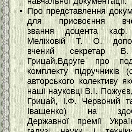
навчальної документації.
Про представлення докум
для присвоєння вче
звання доцента каф.
Меліховій Т. О. допо
вчений секретар В
Грицай.Вдруге про по
комплекту підручників (
авторського колективу як
наші науковці В.І. Пожуєв
Грицай, І.Ф. Червоний та
Іващенко) на здоб
Державної премії Укра
галузі науки і техні