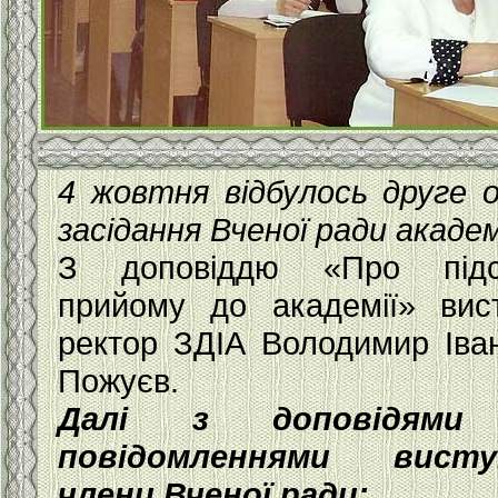
4 жовтня відбулось друге о
засідання Вченої ради академі
З доповіддю «Про підс
прийому до академії» вис
ректор ЗДІА Володимир Іва
Пожуєв.
Далі з доповідями
повідомленнями висту
члени Вченої ради: