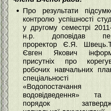
Про результати підсумк
контролю успішності студ
у другому семестрі 2011
н.р. доповідав пе
проректор Є.Я. Швець.
Євген Якович інформ
присутніх про корегу
робочих навчальних план
спеціальності
«Водопостачання
водовідведення» та
порядок затвердж