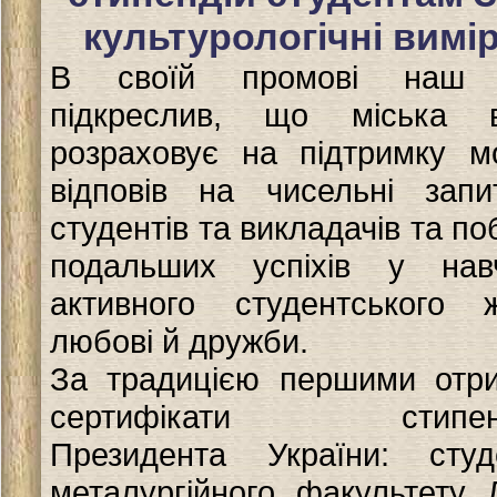
культурологічні вимі
В своїй промові наш г
підкреслив, що міська 
розраховує на підтримку мо
відповів на чисельні запи
студентів та викладачів та п
подальших успіхів у навч
активного студентського ж
любові й дружби.
За традицією першими отр
сертифікати стипенд
Президента України: студ
металургійного факультету 