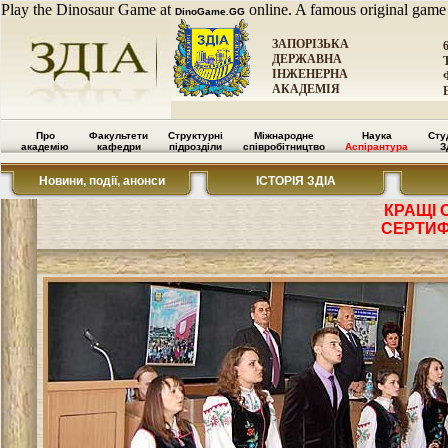
Play the Dinosaur Game at
online. A famous original game
DinoGame.GG
ЗАПОРІЗЬКА
ДЕРЖАВНА
ІНЖЕНЕРНА
АКАДЕМІЯ
Про
Факультети
Структурні
Міжнародне
Наука
Сту
академію
кафедри
підрозділи
співробітництво
Аспірантура
З
Новини, події, анонси
ІСТОРІЯ ЗДІА
КРАЩІ 
СЕРТИФ