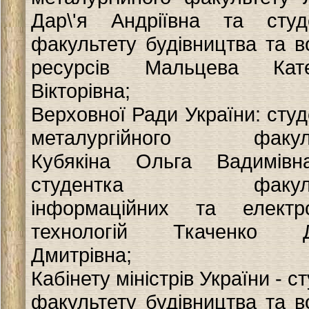
Дар\'я Андріївна та студ
факультету будівництва та в
ресурсів Мальцева Кате
Вікторівна;
Верховної Ради України: сту
металургійного факуль
Кубякіна Ольга Вадимів
студентка факуль
інформаційних та електр
технологій Ткаченко Да
Дмитрівна;
Кабінету міністрів України - с
факультету будівництва та в