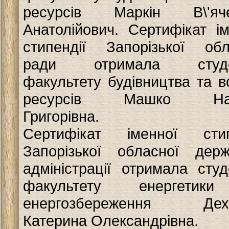
ресурсів Маркін В\'яче
Анатолійович. Cертифікат ім
стипендії Запорізької обл
ради отримала студе
факультету будівництва та в
ресурсів Машко Нат
Григорівна.
Сертифікат іменної стип
Запорізької обласної держ
адміністрації отримала студ
факультету енергетик
енергозбереження Дехт
Катерина Олександрівна.