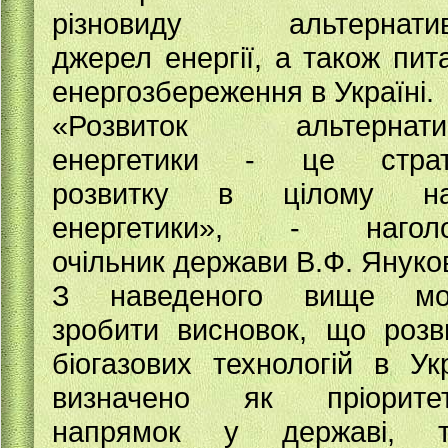
різновиду альтернатив
джерел енергії, а також пит
енергозбереження в Україні.
«Розвиток альтернатив
енергетики - це страте
розвитку в цілому на
енергетики», - наголо
очільник держави В.Ф. Януко
З наведеного вище мо
зробити висновок, що розв
біогазових технологій в Укр
визначено як пріоритет
напрямок у державі, т