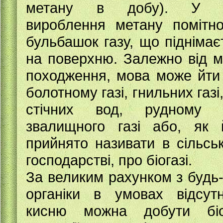
метану в добу). У в
вироблення метану помітн
бульбашок газу, що піднімає
на поверхню. Залежно від м
походження, мова може йти
болотному газі, гнильних газі,
стічних вод, рудному г
звалищного газі або, як 
прийнято називати в сільсь
господарстві, про біогазі.
За великим рахунком з будь-
органіки в умовах відсутн
кисню можна добути біо