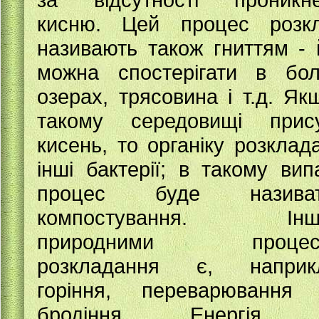
кисню. Цей процес розк
називають також гниттям - 
можна спостерігати в бол
озерах, трясовина і т.д. Як
такому середовищі прис
кисень, то органіку розклад
інші бактерії; в такому вип
процес буде називат
компостування. Інш
природними процес
розкладання є, наприкл
горіння, переварювання
бродіння. Енергія,