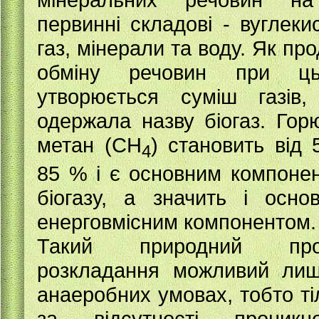
первинні складові - вуглеки
газ, мінерали та воду. Як про
обміну речовин при ць
утворюється суміш газів
одержала назву біогаз. Гор
метан (СН
) становить від 
4
85 % і є основним компоне
біогазу, а значить і осно
енерговмісним компонентом.
Такий природний про
розкладання можливий ли
анаеробних умовах, тобто ті
за відсутності проникн