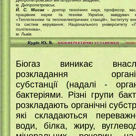
Дніпропетровської металургійної академії,
м. Дніпропетровськ.
Й. С. Мисак -
доктор технічних наук, професор, зас
працівник науки та техніки України, завідувач 
«Теплотехніки та теплоелектричних станцій», Інституту ен
та систем керування, Національного університету «Ль
політехніка»,
м. Львів.
Біогаз виникає внаслі
розкладання органіч
субстанції (надалі - орган
бактеріями. Різні групи бакт
розкладають органічні субстр
які складаються переваж
води, білка, жиру, вуглевод
мінеральних речовин на