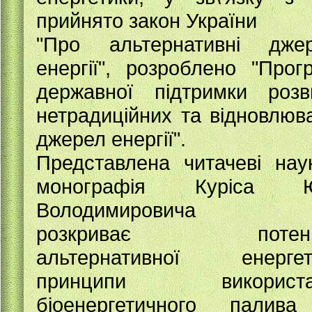
прийнято закон України
"Про альтернативні дже
енергії", розроблено "Прог
державної підтримки розв
нетрадиційних та відновлюв
джерел енергії".
Представлена читачеві нау
монографія Куріса Ю
Володимировича
розкриває потенц
альтернативної енергет
принципи використа
біоенергетичного палив