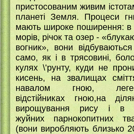
пристосованим живим істота
планеті Земля. Процеси гн
мають широке поширення: в 
морів, річок та озер - «блука
вогник», вони відбуваються
само, як і в трясовині, боло
кулях \'рунту, куди не прон
кисень, на звалищах смітт
навалом гною, леген
відстійниках гною,на діля
вирощування рису і в к
жуйних парнокопитних тв
(вони виробляють близько 2