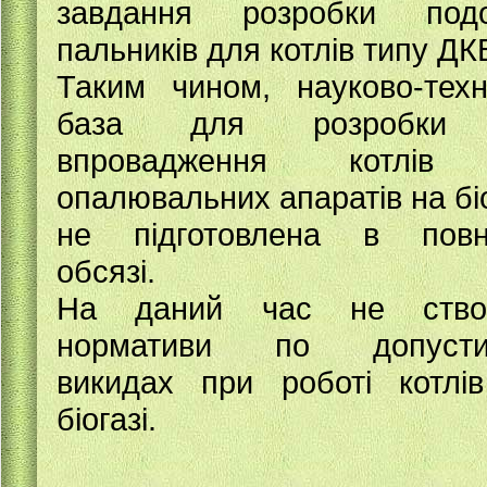
завдання розробки подо
пальників для котлів типу ДК
Таким чином, науково-техн
база для розробки
впровадження котлів
опалювальних апаратів на біо
не підготовлена в повн
обсязі.
На даний час не створ
нормативи по допусти
викидах при роботі котлі
біогазі.