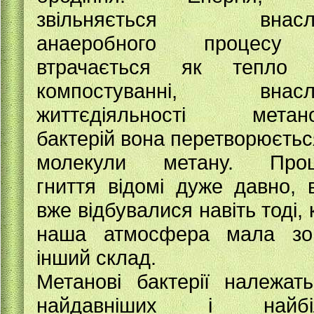
звільняється внаслі
анаеробного процесу
втрачається як тепло 
компостуванні, внаслі
життєдіяльності метано
бактерій вона перетворюєтьс
молекули метану. Проц
гниття відомі дуже давно, 
вже відбувалися навіть тоді, 
наша атмосфера мала зо
інший склад.
Метанові бактерії належат
найдавніших і найбі