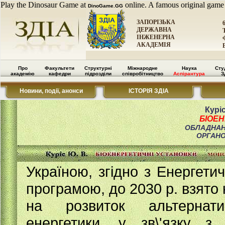
Play the Dinosaur Game at
online. A famous original game
DinoGame.GG
ЗАПОРІЗЬКА
ДЕРЖАВНА
ІНЖЕНЕРНА
АКАДЕМІЯ
Про
Факультети
Структурні
Міжнародне
Наука
Сту
академію
кафедри
підрозділи
співробітництво
Аспірантура
З
Новини, події, анонси
ІСТОРІЯ ЗДІА
Курі
БІОЕН
ОБЛАДНАН
ОРГАНО
Україною, згідно з Енергети
програмою, до 2030 р. взято 
на розвиток альтернати
енергетики, у зв\'язку з