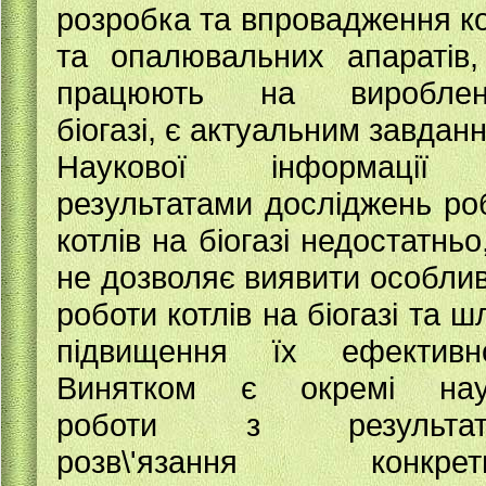
розробка та впровадження ко
та опалювальних апаратів
працюють на вироблен
біогазі, є актуальним завдан
Наукової інформації
результатами досліджень ро
котлів на біогазі недостатньо
не дозволяє виявити особлив
роботи котлів на біогазі та ш
підвищення їх ефективно
Винятком є окремі наук
роботи з результат
розв\'язання конкретн