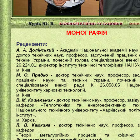
МОНОГРАФІЯ
Рецензенти:
А. А. Долінський -
Академік Національної академії наук 
доктор технічних наук, професор, заслужений працівник 
техніки України, почесний голова спеціалізованої вчено
26.224.01, директор Інституту технічної теплофізики НАН Ук
м. Київ.
М. О. Прядко -
доктор технічних наук, професор, зас
працівник науки та техніки України, почесний
спеціалізованої вченої ради К 26.058.05 Націон
університету харчових технологій,
м. Київ.
В. М. Кошельник -
доктор технічних наук, професор, завіду
кафедри «Теплотехніки та енергоефективних техн
Національного технічного університету «Харківський політ
інститут»,
м. Харків.
Л. В. Камкина -
доктор технічних наук, професор, за
кафедри
«Теорії металургійних процесів та фізичної х