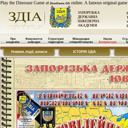
Play the Dinosaur Game at
online. A famous original game
DinoGame.GG
ЗАПОРІЗЬКА
ДЕРЖАВНА
ІНЖЕНЕРНА
АКАДЕМІЯ
Про
Факультети
Структурні
Міжнародне
Наука
Сту
академію
кафедри
підрозділи
співробітництво
Аспірантура
З
Новини, події, анонси
ІСТОРІЯ ЗДІА