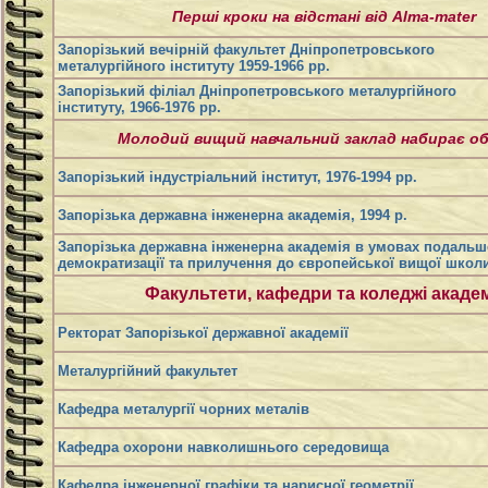
Перші кроки на відстані від Alma-mater
Запорізький вечірній факультет Дніпропетровського
металургійного інституту 1959-1966 рр.
Запорізький філіал Дніпропетровського металургійного
інституту, 1966-1976 рр.
Молодий вищий навчальний заклад набирає о
Запорізький індустріальний інститут, 1976-1994 рр.
Запорізька державна інженерна академія, 1994 р.
Запорізька державна інженерна академія в умовах подальш
демократизації та прилучення до європейської вищої школ
Факультети, кафедри та коледжі академ
Ректорат Запорізької державної академії
Металургійний факультет
Кафедра металургії чорних металів
Кафедра охорони навколишнього середовища
Кафедра інженерної графіки та нарисної геометрії