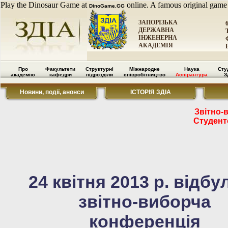
Play the Dinosaur Game at
online. A famous original game
DinoGame.GG
ЗАПОРІЗЬКА
ДЕРЖАВНА
ІНЖЕНЕРНА
АКАДЕМІЯ
Про
Факультети
Структурні
Міжнародне
Наука
Сту
академію
кафедри
підрозділи
співробітництво
Аспірантура
З
Новини, події, анонси
ІСТОРІЯ ЗДІА
Звітно-
Студент
24 квітня 2013 р. відбу
звітно-виборча
конференція