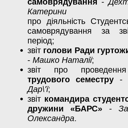
самоврядування
-
Дехт
Катерини
про діяльність Студентс
самоврядування за зві
період;
звіт
голови Ради гуртож
-
Машко Наталії
;
звіт про проведен
трудового семестру
Дар\'ї
;
звіт
командира студентс
дружини «БАРС»
-
За
Олександра
.