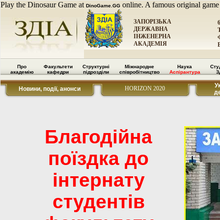
Play the Dinosaur Game at
online. A famous original game
DinoGame.GG
ЗАПОРІЗЬКА
ДЕРЖАВНА
ІНЖЕНЕРНА
АКАДЕМІЯ
Про
Факультети
Структурні
Міжнародне
Наука
Сту
академію
кафедри
підрозділи
співробітництво
Аспірантура
З
У
HORIZON 2020
Новини, події, анонси
д
Благодійна
поїздка до
інтернату
студентів