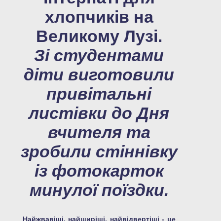
хлопчиків на
Великому Лузі.
Зі студентами
діти виготовили
привітальні
листівки до Дня
вчителя та
зробили стіннівку
із фотокарток
минулої поїздки.
Найжвавіші, найщиріші, найвідвертіші - це