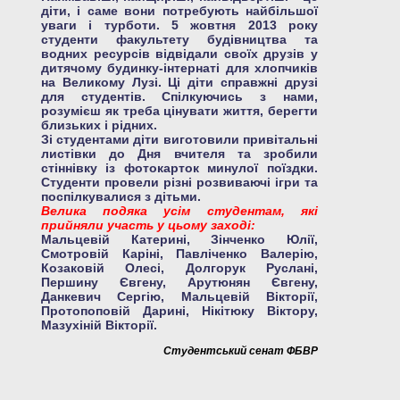
діти, і саме вони потребують найбільшої
уваги і турботи. 5 жовтня 2013 року
студенти факультету будівництва та
водних ресурсів відвідали своїх друзів у
дитячому будинку-інтернаті для хлопчиків
на Великому Лузі. Ці діти справжні друзі
для студентів. Спілкуючись з нами,
розумієш як треба цінувати життя, берегти
близьких і рідних.
Зі студентами діти виготовили привітальні
листівки до Дня вчителя та зробили
стіннівку із фотокарток минулої поїздки.
Студенти провели різні розвиваючі ігри та
поспілкувалися з дітьми.
Велика подяка усім студентам, які
прийняли участь у цьому заході:
Мальцевій Катерині, Зінченко Юлії,
Смотровій Каріні, Павліченко Валерію,
Козаковій Олесі, Долгорук Руслані,
Першину Євгену, Арутюнян Євгену,
Данкевич Сергію, Мальцевій Вікторії,
Протопоповій Дарині, Нікітюку Віктору,
Мазухіній Вікторії.
Студентський сенат ФБВР