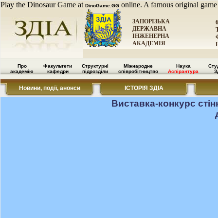
Play the Dinosaur Game at
online. A famous original game
DinoGame.GG
ЗАПОРІЗЬКА
ДЕРЖАВНА
ІНЖЕНЕРНА
АКАДЕМІЯ
Про
Факультети
Структурні
Міжнародне
Наука
Сту
академію
кафедри
підрозділи
співробітництво
Аспірантура
З
Новини, події, анонси
ІСТОРІЯ ЗДІА
Виставка-конкурс стін