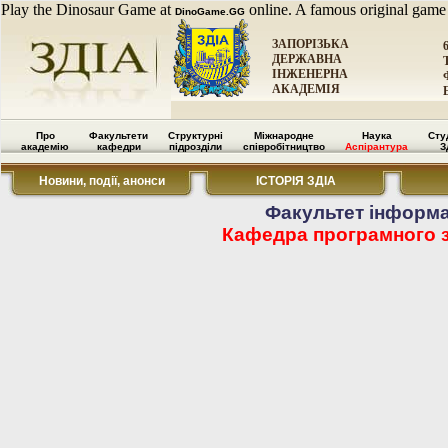
Play the Dinosaur Game at
online. A famous original game
DinoGame.GG
ЗАПОРІЗЬКА
ДЕРЖАВНА
ІНЖЕНЕРНА
АКАДЕМІЯ
Про
Факультети
Структурні
Міжнародне
Наука
Сту
академію
кафедри
підрозділи
співробітництво
Аспірантура
З
Новини, події, анонси
ІСТОРІЯ ЗДІА
Факультет інформа
Кафедра програмного 