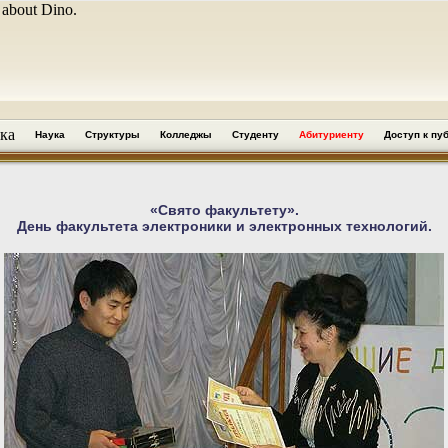
 about Dino.
ка
Наука
Структуры
Колледжы
Студенту
Абитуриенту
Доступ к пу
«Свято факультету».
День факультета электроники и электронных технологий.