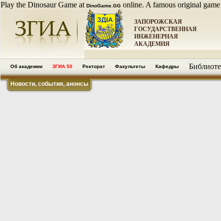
Play the Dinosaur Game at
online. A famous original game
DinoGame.GG
ЗАПОРОЖСКАЯ
ГОСУДАРСТВЕННАЯ
ИНЖЕНЕРНАЯ
АКАДЕМИЯ
Библиоте
Об академии
ЗГИА 50
Ректорат
Факультеты
Кафедры
Новости, события, анонсы