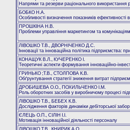
Напрями та резерви раціонального використанн
БОБКО Н.А.
Особливості визначення показників ефективност
ПРОШКІНА Н.В.
Проблеми управління маркетингом та комунікаціям
ЛІВОШКО Т.В., ДВОРНІЧЕНКО Д.С.
Інновації та інноваційна політика підприємства:
КОНАЩУК В.Л., КУЧЕРЕНКО І.
Теоретичні аспекти формування інноваційно-інв
ГРИНЬКО ;Т.В., СТОЛПОВА К.В.
Обґрунтування стратегії зниження витрат підпри
ДРОБИШЕВА О.О., ПОХИЛЬЧЕНКО І.М.
Роль оборотних засобів у виробничому процесі
ЛІВОШКО Т.В., БЕБЕХ К.В.
Дослідження факторів динаміки дебіторської за
ЄЛЕЦЬ О.П., СІЛІН І.І.
Мотивація інноваційної діяльності персоналу
ЛІВОШКО Т.В., КНИРИК А.О.