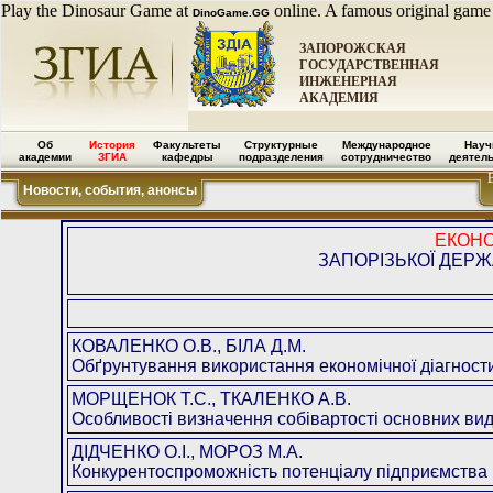
Play the Dinosaur Game at
online. A famous original game
DinoGame.GG
ЗАПОРОЖСКАЯ
ГОСУДАРСТВЕННАЯ
ИНЖЕНЕРНАЯ
АКАДЕМИЯ
Об
История
Факультеты
Структурные
Международное
Науч
академии
ЗГИА
кафедры
подразделения
сотрудничество
деятел
Новости, события, анонсы
ЕКОНО
ЗАПОРІЗЬКОЇ ДЕРЖ
КОВАЛЕНКО О.В., БІЛА Д.М.
Обґрунтування використання економічної діагнос
МОРЩЕНОК Т.С., ТКАЛЕНКО А.В.
Особливості визначення собівартості основних ви
ДІДЧЕНКО О.І., МОРОЗ М.А.
Конкурентоспроможність потенціалу підприємст