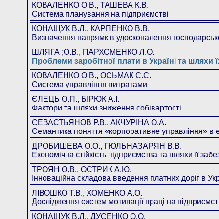
КОВАЛЕНКО О.В., ТАШЕВА К.В.
Система планування на підприємстві
КОНАЩУК В.Л., КАРПЕНКО В.В.
Визначення напрямків удосконалення господарсь
ШЛЯГА ;О.В., ПАРХОМЕНКО Л.О.
Проблеми заробітної плати в Україні та шляхи
КОВАЛЕНКО О.В., ОСЬМАК С.С.
Система управління витратами
ЄЛЕЦЬ О.П., БІРЮК А.І.
Фактори та шляхи зниження собівартості
СЕВАСТЬЯНОВ Р.В., АКЧУРІНА О.А.
Семантика поняття «корпоративне управління» 
ДРОБИШЕВА О.О., ГЮЛЬНАЗАРЯН В.В.
Економічна стійкість підприємства та шляхи її 
ТРОЯН О.В., ОСТРИК А.Ю.
Інноваційна складова введення платних доріг в
ЛІВОШКО Т.В., ХОМЕНКО А.О.
Дослідження систем мотивації праці на підприє
КОНАЩУК В.Л., ДУСЕНКО О.О.