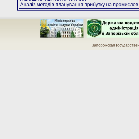
Аналіз методів планування прибутку на промис
Запорожская государстве