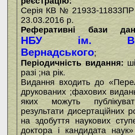
реєстрацію:
Серія КВ № 21933-11833ПР 
23.03.2016 р.
Реферативні бази дан
НБУ ім. В.
Вернадського
;
Періодичність видання:
ші
разі ;на рік.
Видання входить до «Перел
друкованих ;фахових видан
яких можуть публікуват
результати дисертаційних р
на здобуття наукових ступ
доктора і кандидата наук»