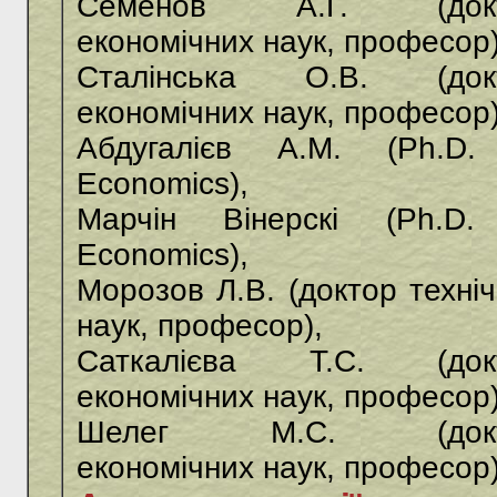
Семенов А.Г. (док
економічних наук, професор)
Сталінська О.В. (док
економічних наук, професор)
Абдугалієв А.М. (Ph.D.
Economics),
Марчін Вінерскі (Ph.D.
Economics),
Морозов Л.В. (доктор техні
наук, професор),
Саткалієва Т.С. (док
економічних наук, професор)
Шелег М.С. (докт
економічних наук, професор)