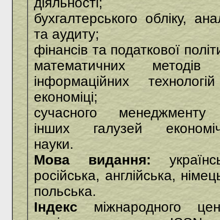
діяльності;
бухгалтерського обліку, ана
та аудиту;
фінансів та податкової політ
математичних методів
інформаційних технологі
економіці;
сучасного менеджменту
інших галузей економіч
науки.
Мова видання:
українсь
російська, англійська, німец
польська.
Індекс
міжнародного цен