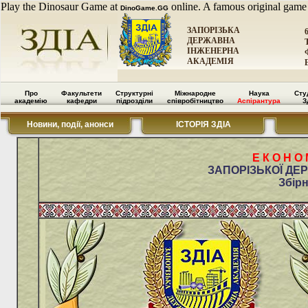
Play the Dinosaur Game at
online. A famous original game
DinoGame.GG
ЗАПОРІЗЬКА
ДЕРЖАВНА
ІНЖЕНЕРНА
АКАДЕМІЯ
Про
Факультети
Структурні
Міжнародне
Наука
Сту
академію
кафедри
підрозділи
співробітництво
Аспірантура
З
Новини, події, анонси
ІСТОРІЯ ЗДІА
Е К О Н О
ЗАПОРІЗЬКОЇ ДЕ
Збір