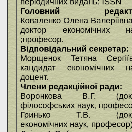
періодичних видань: ISSN
Головний редакто
Коваленко Олена Валеріївна
доктор економічних на
;професор.
Відповідальний секретар:
Морщенок Тетяна Сергіїв
кандидат економічних на
доцент.
Члени редакційної ради:
Воронкова В.Г. (док
філософських наук, професо
Гринько Т.В. (док
економічних наук, професор)