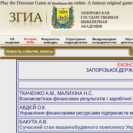
Play the Dinosaur Game at
online. A famous original game
DinoGame.GG
ЗАПОРОЖСКАЯ
ГОСУДАРСТВЕННАЯ
ИНЖЕНЕРНАЯ
АКАДЕМИЯ
Об
История
Факультеты
Структурные
Международное
Науч
академии
ЗГИА
кафедры
подразделения
сотрудничество
деятел
Новости, события, анонсы
ЕКОНО
ЗАПОРІЗЬКОЇ ДЕРЖ
ТКАЧЕНКО А.М., МАЛИХІНА Н.С.
Взаємозвґязок фінансових результатів і заробітної
АВДЄЙ О.К.
Управління фінансовими ресурсами підприємств 
БАКУТА А.В.
Сучасний стан машинобудівного комплексу Укр