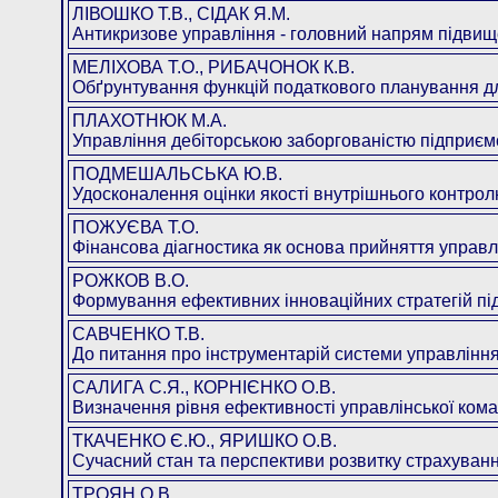
ЛІВОШКО Т.В., СІДАК Я.М.
Антикризове управління - головний напрям підвищ
МЕЛІХОВА Т.О., РИБАЧОНОК К.В.
Обґрунтування функцій податкового планування дл
ПЛАХОТНЮК М.А.
Управління дебіторською заборгованістю підприєм
ПОДМЕШАЛЬСЬКА Ю.В.
Удосконалення оцінки якості внутрішнього контрол
ПОЖУЄВА Т.О.
Фінансова діагностика як основа прийняття управл
РОЖКОВ В.О.
Формування ефективних інноваційних стратегій пі
САВЧЕНКО Т.В.
До питання про інструментарій системи управлінн
САЛИГА С.Я., КОРНІЄНКО О.В.
Визначення рівня ефективності управлінської коман
ТКАЧЕНКО Є.Ю., ЯРИШКО О.В.
Сучасний стан та перспективи розвитку страхуванн
ТРОЯН О.В.