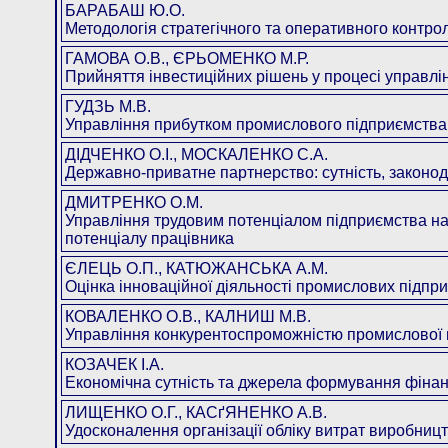
БАРАБАШ Ю.О.
Методологія стратегічного та оперативного контрол
ГАМОВА О.В., ЄРЬОМЕНКО М.Р.
Прийняття інвестиційних рішень у процесі управлі
ГУДЗЬ М.В.
Управління прибутком промислового підприємства
ДІДЧЕНКО О.І., МОСКАЛЕНКО С.А.
Державно-приватне партнерство: сутність, законод
ДМИТРЕНКО О.М.
Управління трудовим потенціалом підприємства на 
потенціалу працівника
ЄЛЕЦЬ О.П., КАТЮЖАНСЬКА А.М.
Оцінка інноваційної діяльності промислових підпр
КОВАЛЕНКО О.В., КАЛНИШ М.В.
Управління конкурентоспроможністю промислової п
КОЗАЧЕК І.А.
Економічна сутність та джерела формування фінан
ЛИЩЕНКО О.Г., КАСґЯНЕНКО А.В.
Удосконалення організації обліку витрат виробницт