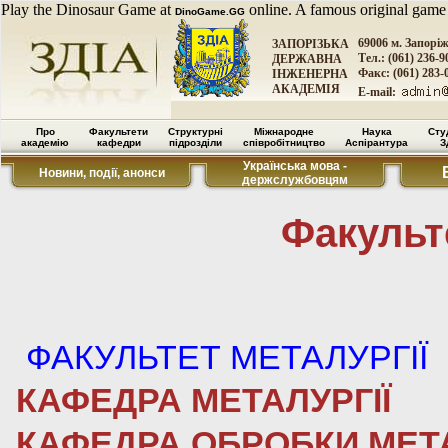
Play the Dinosaur Game at
online. A famous original game
DinoGame.GG
69006 м. Запорі
ЗАПОРІЗЬКА
Тел.: (061) 236-9
ДЕРЖАВНА
Факс: (061) 283-
ІНЖЕНЕРНА
АКАДЕМІЯ
E-mail:
Про
Факультети
Структурні
Міжнародне
Наука
Сту
академію
кафедри
підрозділи
співробітництво
Аспірантура
З
Українська мова -
Новини, події, анонси
держслужбовцям
Факульт
ФАКУЛЬТЕТ МЕТАЛУРГІЇ
КАФЕДРА МЕТАЛУРГІЇ
КАФЕДРА ОБРОБКИ МЕТ