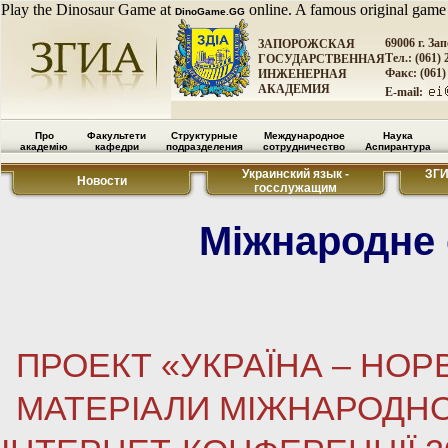
Play the Dinosaur Game at
online. A famous original game
DinoGame.GG
69006 г. За
ЗАПОРОЖСКАЯ
Тел.: (061) 
ГОСУДАРСТВЕННАЯ
Факс: (061)
ИНЖЕНЕРНАЯ
АКАДЕМИЯ
E-mail:
Про
Факультети
Структурные
Международное
Наука
академію
кафедри
подразделения
сотрудничество
Аспирантура
Украинский язык -
ЗГ
Новости
госслужащим
Міжнародне 
ПРОЕКТ «УКРАЇНА – НОР
МАТЕРІАЛИ МІЖНАРОДНО