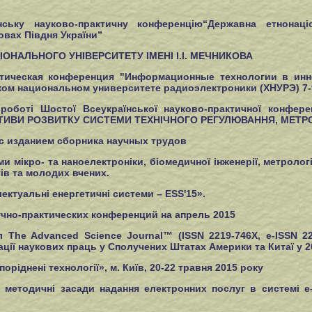
ську науково-практичну конференцію“Державна етнонаці
овах Півдня України”
ІОНАЛЬНОГО УНІВЕРСИТЕТУ ІМЕНІ І.І. МЕЧНИКОВА
ктическая конференция "Информационные технологии в инно
ком национальном университете радиоэлектроники (ХНУРЭ) 7-9
оботі Шостої Всеукраїнської науково-практичної конфере
ТИВИ РОЗВИТКУ СИСТЕМИ ТЕХНІЧНОГО РЕГУЛЮВАННЯ, МЕТРОЛ
 изданием сборника научных трудов
и мікро- та наноелектроніки, біомедичної інженерії, метроло
тів та молодих вчених.
ектуальні енергетичні системи – ESS'15».
чно-практических конференций на апрель 2015
The Advanced Science Journal™ (ISSN 2219-746X, e-ISSN 22
ації наукових праць у Сполучених Штатах Америки та Китаї у 2
ріднені технології», м. Київ, 20-22 травня 2015 року
 - методичні засади надання електронних послуг в системі е