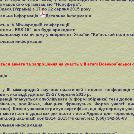
ромадською організацією "Ноосфера".
деса (Україна) з 17 по 22 серпня 2015 року.
тальна інформація
Детальна інформація
ь у IV Міжнародній конференції
стеми - ESS`15", що буде проходити
іональному технічному університеті України "Київський політехн
альная информация
ься анкета та запрошення на участь у II етапі Всеукраїнської 
ція
 ІІІ міжнародній науково-практичній інтернет-конференції «
ви», яка відбудеться 23-27 березня 2015 р.
енції планується опублікувати (у формі збірника) тези допові
аїнська, російська, німецька, французька. Форма участі: ди
ючно). Кожен учасник отримує сертифікат, що підтверджує учас
 міститься в додатках до цього листа.Адреса для кореспонде
nmu.org.uaE-mail:
conf2014_2015@ukr.netTel
.: (050) 342-50-69
альная информация