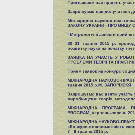
Приглашаем вас принять участ
Запрошуємо вас долучитися до
Міжнародна науково-практичн
ЗАКОНУ УКРАЇНИ «ПРО ВИЩУ О
«Метрологічні аспекти прийнят
30–31 травня 2015 р. провод
розвитку науки на початку трет
ЗАЯВКА НА УЧАСТЬ У РОБОТ
ПРОБЛЕМИ ТЕОРІЇ ТА ПРАКТИК
Прием заявок на конкурс соци
МІЖНАРОДНА НАУКОВО-ПРАКТИЧН
травня 2015 р.М. ЗАПОРІЖЖЯ
Запрошуємо вас взяти участь у
виробництва: теорія, методоло
МІЖНАРОДНА ПРОГРАМА ПІ
PROGRAM_червень-липень 201
МІЖНАРОДНА НАУКОВО-ПРАКТ
«Конкурентоспроможність еконо
7 - 8 травня 2015 р.