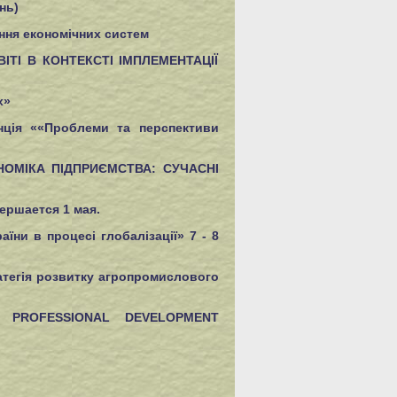
нь)
ння економічних систем
СВІТІ В КОНТЕКСТІ ІМПЛЕМЕНТАЦІЇ
х»
енція ««Проблеми та перспективи
НОМІКА ПІДПРИЄМСТВА: СУЧАСНІ
ершается 1 мая.
и в процесі глобалізації» 7 - 8
атегія розвитку агропромислового
L PROFESSIONAL DEVELOPMENT