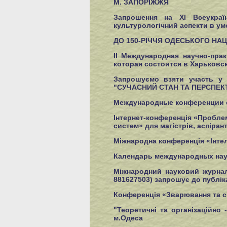
М. ЗАПОРІЖЖЯ
Запрошення на XІ Всеукраїн
культурологічний аспекти в ум
ДО 150-РІЧЧЯ ОДЕСЬКОГО НАЦ
IІ Международная научно-пра
которая состоится в Харьковс
Запрошуємо взяти участь у р
"СУЧАСНИЙ СТАН ТА ПЕРСПЕК
Международные конференции с
Інтернет-конференція «Проблем
систем» для магістрів, аспіран
Міжнародна конференція «Інтел
Календарь международных нау
Міжнародний науковий журнал 
881627503) запрошує до публік
Конференція «Зварювання та спо
"Теоретичні та організаційно
м.Одеса