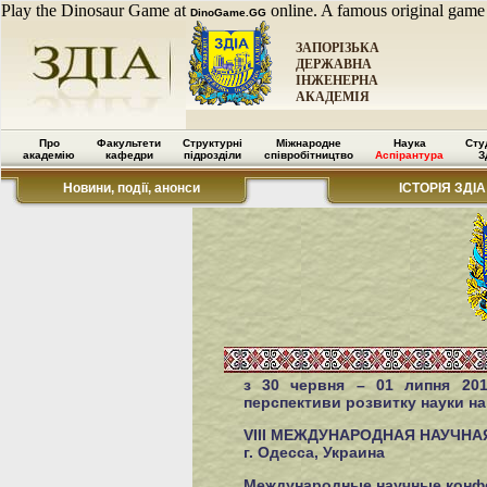
Play the Dinosaur Game at
online. A famous original game
DinoGame.GG
ЗАПОРІЗЬКА
ДЕРЖАВНА
ІНЖЕНЕРНА
АКАДЕМІЯ
Про
Факультети
Структурні
Міжнародне
Наука
Сту
академію
кафедри
підрозділи
співробітництво
Аспірантура
З
Новини, події, анонси
ІСТОРІЯ ЗДІА
з 30 червня – 01 липня 201
перспективи розвитку науки на 
VIII МЕЖДУНАРОДНАЯ НАУЧНАЯ 
г. Одесса, Украина
Международные научные конф