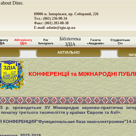
 about Dino.
69006 м. Запоріжжя, пр. Соборний, 226
Тел.: (061) 236-90-34
Факс: (061) 283-08-38
E-mail:
admin@zgia.zp.ua
Бібліотека
денту
Абітурієнту
For
Газета
Студентська
ДІА
ЗДІА
foreigners
ЗДІА
«Академія»
Січ
АКТУАЛЬНО
пат
КОНФЕРЕНЦІЇ та МІЖНАРОДНІ ПУБЛІ
5 р. проводиться ХV Міжнародна науково-практична інте
початку третього тисячоліття у країнах Європи та Азії».
КОНФЕРЕНЦИЯ"Функциональная база наноэлектроники"14-18 с
еренции_2015-2016