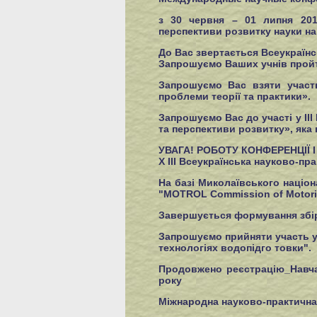
з 30 червня – 01 липня 201
перспективи розвитку науки на 
До Вас звертається Всеукраїнс
Запрошуємо Ваших учнів пройт
Запрошуємо Вас взяти участь
проблеми теорії та практики».
Запрошуємо Вас до участі у II
та перспективи розвитку», яка 
УВАГА! РОБОТУ КОНФЕРЕНЦІЇ І
Х IІІ Всеукраїнська науково-п
На базі Миколаївського націон
"MOTROL Commission of Motoriza
Завершується формування збiрн
Запрошуємо прийняти участь у 
технологіях водопідго товки".
Продовжено реєстрацію_Навчал
року
Міжнародна науково-практична 