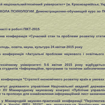
ціональнийтехнічний університет» (м. Красноармійськ, Украї
ЛА ПСИХОЛОГИИ_Демонстрационно-обучающий курс по П
асті в роботі ПІКТ-2015
ична конференція «Сучасний стан та проблеми розвитку стати
одь, освіта, наука, культура 24 квітня 2015 року
а конференція «Актуальні проблеми наукового і освітньог
ехнічному університеті 5-6 квітня 2015 року відбудетьс
 студентів «Інформаційне, програмне та технічне забезпечення
конференція "Стратегії економічного розвитку країн в умовах 
титут державного управління Національної академії держав
у ХV Міжнародному науковому конгресі «Публічне управлі
ку та пропонує для ознайомлення інформаційний лист зазначен
у Міжнародній науково-практичній конференції "Перспектив
ї в Україні (REU 2015)", яка проводиться Українським д