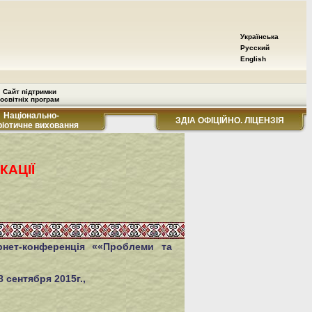
Українська
Русский
English
Сайт підтримки
освітніх програм
Національно-
ЗДІА ОФІЦІЙНО. ЛІЦЕНЗІЯ
ріотичне виховання
КАЦІЇ
рнет-конференція ««Проблеми та
ентября 2015г.,