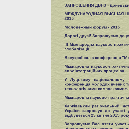
ЗАПРОШЕННЯ ДВНЗ «Донецький на
МЕЖДУНАРОДНАЯ ВЫСШАЯ ШКО
2015
Молодежный форум - 2015
Дорогі друзі! Запрошуємо до уч
III Міжнародна науково-практ
глобалізації
Всеукраїнська конференція "Мол
Міжнародна науково-практичн
євроінтеграційних процесів»
У Луцькому національному т
конференція молодих вчених та
технологічними комплексами».
Міжнародна науково-практична 
Харківський регіональний інс
України запрошує до участі 
відбудеться 23 квітня 2015 ро
Запрошуємо Вас взяти участь 
відновлюваних джерел енергі