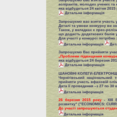
Запрошуємо Вас взяти участь у
аспірантів, молодих учених та
яка відбудеться 24 квітня 2015 
Детальна інформація
Запрошуємо вас взяти участь у
Деталі та умови конкурсу ви зн
Також, у вкладках є прес-реліз
що додасть додаткових балів у
Для участі у конкурсі потрібно
Детальна інформація
Дет
Запрошуємо Вас прийняти участ
„Проблеми підвищення конкуре
яка відбудеться 24 березня 201
Детальна інформація
ШАНОВНІ КОЛЕГИ-ЕЛЕКТРОНЩ
Чернігівський національний т
прийняти участь вфаховій олім
Дата її проведення –з 27 по 30
Детальна інформація
26 березня 2015 року
- ХIІІ 
розвитку" ("ECONOMICS: CURR
До участі запрошуються студен
Детальна інформація