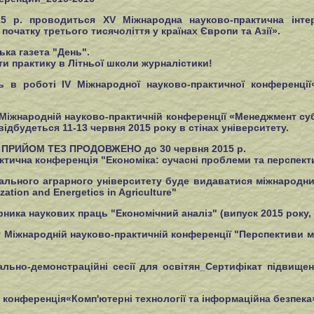
5 р. проводиться ХV Міжнародна науково-практична інте
початку третього тисячоліття у країнах Європи та Азії».
ька газета "День".
и практику в Літньої школи журналістики!
 в роботі ІV Міжнародної науково-практичної конференції«
I Міжнародній науково-практичній конференції «Менеджмент с
відбудеться 11-13 червня 2015 року в стінах університету.
 ПРИЙОМ ТЕЗ ПРОДОВЖЕНО до 30 червня 2015 р.
рактична конференція "Економіка: сучасні проблеми та перспек
ального аграрного університету буде видаватися міжнародний
tion and Energetics in Agriculture"
ика наукових праць "Економiчний аналiз" (випуск 2015 року, 
Міжнародній науково-практичній конференції "Перспективи ма
ьно-демонстраційні сесії для освітян_Сертифікат підвищенн
конференція«Комп'ютерні технології та інформаційна безпека