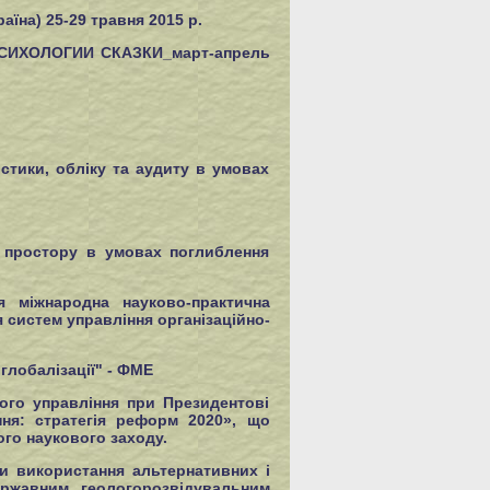
на) 25-29 травня 2015 р.
СИХОЛОГИИ СКАЗКИ_март-апрель
стики, обліку та аудиту в умовах
о простору в умовах поглиблення
я міжнародна науково-практична
 систем управління організаційно-
глобалізації" - ФМЕ
ного управління при Президентові
ння: стратегія реформ 2020», що
ого наукового заходу.
и використання альтернативних і
ержавним геологорозвідувальним