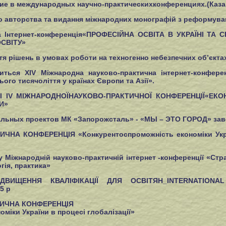
ие в международных научно-практическихконференциях.(Каза
 авторства та видання міжнародних монографій з реформува
а Інтернет-конференція«ПРОФЕСІЙНА ОСВІТА В УКРАЇНІ ТА 
СВІТУ»
тя рішень в умовах роботи на техногенно небезпечних об’єкта
иться ХІV Міжнародна науково-практична інтернет-конфер
ього тисячоліття у країнах Європи та Азії».
І IV МІЖНАРОДНОЇНАУКОВО-ПРАКТИЧНОЇ КОНФЕРЕНЦІЇ«ЕКО
И»
альных проектов МК «Запорожсталь» - «МЫ – ЭТО ГОРОД» зав
А КОНФЕРЕНЦІЯ «Конкурентоспроможність економіки Україн
 Міжнародній науково-практичній інтернет -конференції «Стр
гія, практика»
ДВИЩЕННЯ КВАЛІФІКАЦІЇ ДЛЯ ОСВІТЯН_INTERNATIONA
5 р
ИЧНА КОНФЕРЕНЦІЯ
міки України в процесі глобалізації»