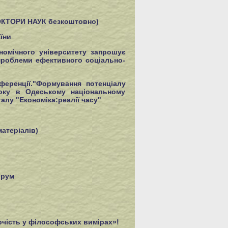
ОКТОРИ НАУК безкоштовно)
їни
номічного університету запрошує
 проблеми ефективного соціально-
ференції."Формування потенціалу
року в Одеському національному
алу "Економіка:реалії часу"
атеріалів)
орум
рчість у філософських вимірах»!