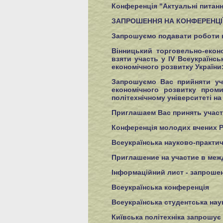
Конференція "Актуальні питан
ЗАПРОШЕННЯ НА КОНФЕРЕНЦІЇ Т
Запрошуємо подавати роботи н
Вінницький торговельно-еконо
взяти участь у IV Всеукраїнсь
економічного розвитку України
Запрошуємо Вас прийняти уча
економічного розвитку пром
політехнічному університеті на
Приглашаем Вас принять учас
Конференція молодих вчених РМ
Всеукраїнська науково-практич
Приглашение на участие в ме
Інформаційний лист - запроше
Всеукраїнська конференція
Всеукраїнська студентська нау
Київська політехніка запрошує