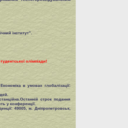
ічний інститут".
студентської олімпіади!
Економіка в умовах глобалізації:
дей.
станційна.Останній строк подання
ть у конференції.
нції: 49005, м. Дніпропетровськ,