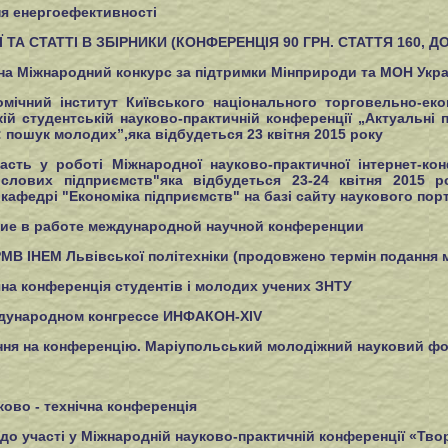
ня енергоефективності
А СТАТТІ В ЗБІРНИКИ (КОНФЕРЕНЦІЯ 90 ГРН. СТАТТЯ 160, Д
а Міжнародний конкурс за підтримки Мінприроди та МОН Укра
мічний інститут Київського національного торговельно-еко
кій студентській науково-практичній конференції „Актуальні
: пошук молодих”,яка відбудеться 23 квітня 2015 року
сть у роботі Міжнародної науково-практичної інтернет-кон
ислових підприємств"яка відбудеться 23-24 квітня 2015 
 кафедрі "Економіка підприємств" на базі сайту наукового порт
тие в работе международной научной конференции
В ІНЕМ Львівської політехніки (продовжено термін подання м
на конференція студентів і молодих учених ЗНТУ
ждународном конгрессе ИНФАКОН-XIV
ння на конференцію. Маріупольський молодіжний науковий ф
ково - технічна конференція
 до участі у Міжнародній науково-практичній конференції «Тво