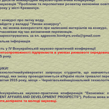
 Десятій Міжнародній науково-практичній конференції
 науковців "Проблеми та перспективи розвитку економіки освіт
року у місті Кременчук.
 конкурсі про питну воду.
айдете у вкладці "Умови конкурсу".
и, які можна використати при написанні матеріалів на конкурс,
часникам під час визначення переможців.
 зареєструватись за ел. адресою:
konkyrs.voda@gmail.com
альна інформація
ь у ІV Всеукраїнській науково-практичній конференції
нтоспроможності підприємств в умовах ринкового середовищ
5 року.
ИКИ!
ехнологічнийуніверситет запрошує студентів, що навчаютьс
піаді, яка знову проводитиметься вУкраїні після тривалої пер
 квітня 2015 року, місце – Чернігівськийнаціональний технологі
Всеукраїнська науково-практична конференція "Економіка: 
ENT AFFAIRS AND DEVELOPMENT PROSPECTS"). Робоча мова кон
ти,аспіранти та молоді науковці.