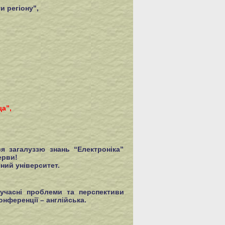
и регіону",
а”,
я загалуззю знань “Електроніка”
ерви!
чний університет.
сучасні проблеми та перспективи
ференції – англійська.