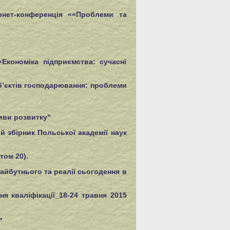
рнет-конференція ««Проблеми та
Економіка підприємства: сучасні
уб’єктів господарювання: проблеми
тиви розвитку"
 збірник Польської академії наук
том 20).
йбутнього та реалії сьогодення в
я кваліфікації_18-24 травня 2015
»