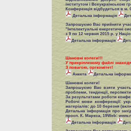
інститутом і Всеукраїнською г
Конференція відбудеться в м. О
Детальна інформація
Де
Запрошуємо Вас прийняти участ
"Інтелектуальні енергетичні си
з 9 по 12 червня 2015 р. у Нац
Детальна інформація
Дет
Шановні колеги!!!
У прикріпленому файлі знаходят
З повагою, оргкомітет!
Анкета
Детальна інформа
Шановні колеги!
Запрошуємо Вас взяти участь у
проблеми, тенденції, перспекти
За результатами роботи конфер
Робочі мови конференції: укр
матеріалів: до 10 березня (вкл
Детальна інформація про захід
просп. К. Маркса, 19Web: www.
Детальна інформація
Дет