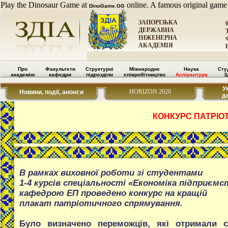
Play the Dinosaur Game at
online. A famous original game
DinoGame.GG
ЗАПОРІЗЬКА
ДЕРЖАВНА
ІНЖЕНЕРНА
АКАДЕМІЯ
Про
Факультети
Структурні
Міжнародне
Наука
Сту
академію
кафедри
підрозділи
співробітництво
Аспірантура
З
У
HORIZON 2020
Новини, події, анонси
д
КОНКУРС ПАТРІО
В рамках виховної роботи зі студентами
1-4 курсів спеціальності «Економіка підприємс
кафедрою ЕП проведено конкурс на кращій
плакат патріотичного спрямування.
Було визначено переможців, які отримали с