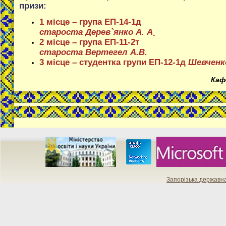
призи:
1 місце – група ЕП-14-1д
староста Дерев`янко А. А
.
2 місце – група ЕП-11-2т
староста Вертегел А.В.
3 місце – студентка групи ЕП-12-1д
Шевченк
Каф
Запорізька державн