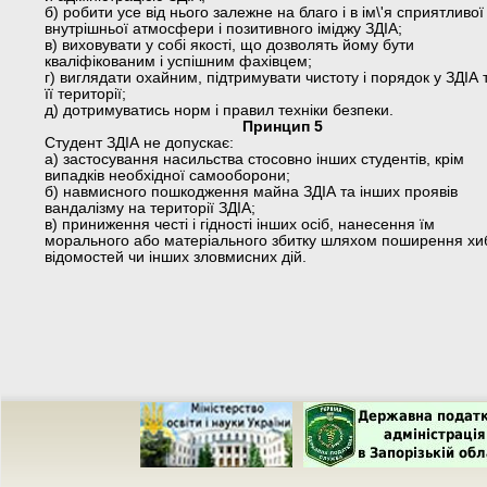
б) робити усе від нього залежне на благо і в ім\'я сприятливої
внутрішньої атмосфери і позитивного іміджу ЗДІА;
в) виховувати у собі якості, що дозволять йому бути
кваліфікованим і успішним фахівцем;
г) виглядати охайним, підтримувати чистоту і порядок у ЗДІА 
її території;
д) дотримуватись норм і правил техніки безпеки.
Принцип 5
Студент ЗДІА не допускає:
а) застосування насильства стосовно інших студентів, крім
випадків необхідної самооборони;
б) навмисного пошкодження майна ЗДІА та інших проявів
вандалізму на території ЗДІА;
в) приниження честі і гідності інших осіб, нанесення їм
морального або матеріального збитку шляхом поширення хи
відомостей чи інших зловмисних дій.