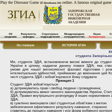
Play the Dinosaur Game at
online. A famous original game
DinoGame.GG
ЗАПОРОЖСКАЯ
ГОСУДАРСТВЕННАЯ
ИНЖЕНЕРНАЯ
АКАДЕМИЯ
Об
Факультеты
Структурные
Международное
Наука
С
академии
кафедры
подразделения
сотрудничество
Аспирантура
На главную
ИСТОРИЯ ЗГИА
К
студента Запорізько
Ми, студенти ЗДІА, встановлюючи високі вимоги до студен
України в цілому, надаючи данину поваги ЗДІА, яка ств
умови для нашої високоякісної фахової підготовки і роз
інтелектуальних здібностей, приймаємо до виконання цей К
честі студента ЗДІА і зобов\'язуємося йому слідувати.
Принцип 1
Студент ЗДІА зобов\'язується:
а) дотримуватись прав і свобод людини і громадянина;
б) дотримуватись вимог чинного законодавства України, Стат
ЗДІА, Правил внутрішнього розпорядку й інших нормативних а
ЗДІА;
в) сумлінно виконувати свої студентські обов\'язки з метою
забезпечення ефективного результату навчання, старанно
ставитись до процесу навчання і усіх форм рубіжного контро