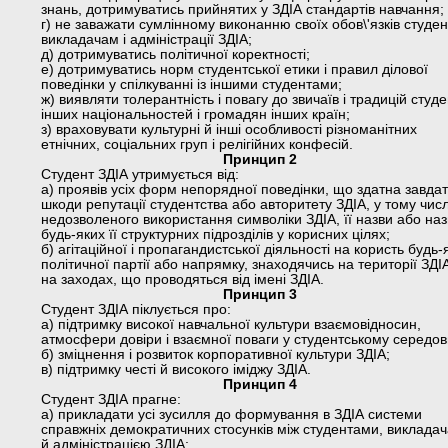
знань, дотримуватись прийнятих у ЗДІА стандартів навчання;
г) не заважати сумлінному виконанню своїх обов\'язків студе
викладачам і адміністрації ЗДІА;
д) дотримуватись політичної коректності;
е) дотримуватись норм студентської етики і правил ділової
поведінки у спілкуванні із іншими студентами;
ж) виявляти толерантність і повагу до звичаїв і традицій студе
інших національностей і громадян інших країн;
з) враховувати культурні й інші особливості різноманітних
етнічних, соціальних груп і релігійних конфесій.
Принцип 2
Студент ЗДІА утримується від:
а) проявів усіх форм непорядної поведінки, що здатна завда
шкоди репутації студентства або авторитету ЗДІА, у тому числі
недозволеного використання символіки ЗДІА, її назви або наз
будь-яких її структурних підрозділів у корисних цілях;
б) агітаційної і пропагандистської діяльності на користь будь-
політичної партії або напрямку, знаходячись на території ЗДІ
на заходах, що проводяться від імені ЗДІА.
Принцип 3
Студент ЗДІА піклується про:
а) підтримку високої навчальної культури взаємовідносин,
атмосфери довіри і взаємної поваги у студентському середов
б) зміцнення і розвиток корпоративної культури ЗДІА;
в) підтримку честі й високого іміджу ЗДІА.
Принцип 4
Студент ЗДІА прагне:
а) прикладати усі зусилля до формування в ЗДІА системи
справжніх демократичних стосунків між студентами, виклада
й адміністрацією ЗДІА;