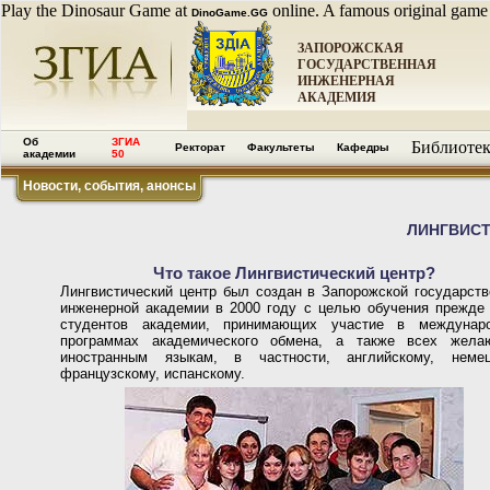
Play the Dinosaur Game at
online. A famous original game
DinoGame.GG
ЗАПОРОЖСКАЯ
ГОСУДАРСТВЕННАЯ
ИНЖЕНЕРНАЯ
АКАДЕМИЯ
Об
ЗГИА
Библиотек
Ректорат
Факультеты
Кафедры
академии
50
Новости, события, анонсы
ЛИНГВИСТ
Что такое Лингвистический центр?
Лингвистический центр был создан в Запорожской государств
инженерной академии в 2000 году с целью обучения прежде 
студентов академии, принимающих участие в междунар
программах академического обмена, а также всех жела
иностранным языкам, в частности, английскому, немец
французскому, испанскому.