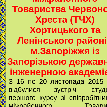
Товариства Червон
Хреста (ТЧХ)
Хортицького та
Ленінського район
м.Запоріжжя із
Запорізькою держав
інженерною академі
З 16 по 20 листопада 2015 
відбулися зустрічі студе
першого курсу зі співробітн
міжрайонного Товарис