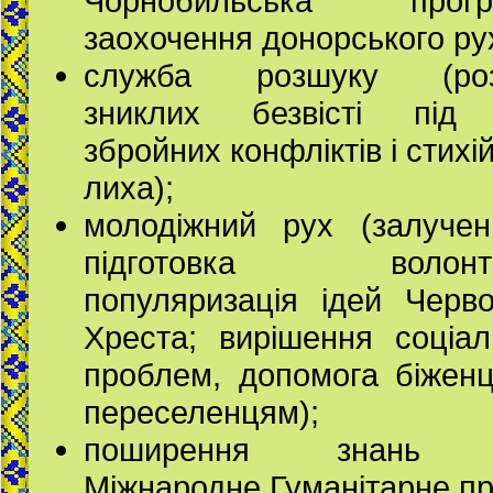
Чорнобильська прогр
заохочення донорського ру
служба розшуку (ро
зниклих безвісті під
збройних конфліктів і стихі
лиха);
молодіжний рух (залучен
підготовка волонте
популяризація ідей Черво
Хреста; вирішення соціал
проблем, допомога біженц
переселенцям);
поширення знань 
Міжнародне Гуманітарне пр