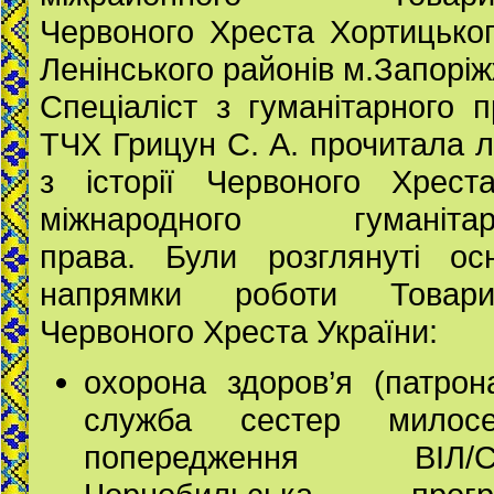
Червоного Хреста Хортицьког
Ленінського районів м.Запоріж
Спеціаліст з гуманітарного 
ТЧХ Грицун С. А. прочитала л
з історії Червоного Хрест
міжнародного гуманітар
права. Були розглянуті осн
напрямки роботи Товари
Червоного Хреста України:
охорона здоров’я (патрон
служба сестер милосе
попередження ВІЛ/С