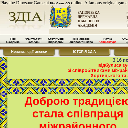
Play the Dinosaur Game at
online. A famous original game
DinoGame.GG
ЗАПОРІЗЬКА
ДЕРЖАВНА
ІНЖЕНЕРНА
АКАДЕМІЯ
Про
Факультети
Структурні
Міжнародне
Наука
Сту
академію
кафедри
підрозділи
співробітництво
Аспірантура
З
Новини, події, анонси
ІСТОРІЯ ЗДІА
З 16 п
відбулися зу
зі співробітниками міжра
Хортицького та 
Доброю традиціє
стала співпраця
міжрайонного