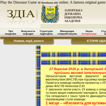
Play the Dinosaur Game at
online. A famous original game
DinoGame.GG
ЗАПОРІЗЬКА
ДЕРЖАВНА
ІНЖЕНЕРНА
АКАДЕМІЯ
Про
Факультети
Структурні
Міжнародне
Наука
Сту
академію
кафедри
підрозділи
співробітництво
Аспірантура
З
Новини, події, анонси
ІСТОРІЯ ЗДІА
17 березня 2016 p. в Запорізькій 
пройшли весняні інтелектуаль
Організатором виступив факультет ав
виробництвом (ФАСУВ) при підтримці профк
Привітати команди прийшли проректор з НПР
декан ФАСУВ Небеснюк О.Ю.
У змаганнях взяли участь 19 команд у склад
та інших вищих навчальних закладів м. Запо
Гра складалася з трьох турів по дванадцять
переможцями стали команди:
1 місце – «Изолента для кутежа»