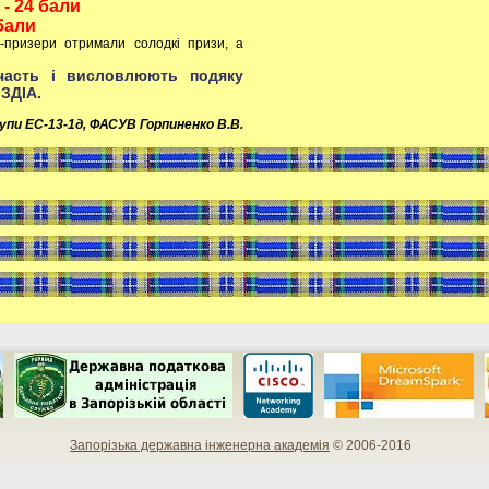
 - 24 бали
 бали
и-призери отримали солодкі призи, а
участь і висловлюють подяку
ЗДІА.
пи ЕС-13-1д, ФАСУВ Горпиненко В.В.
Запорізька державна інженерна академія
© 2006-2016