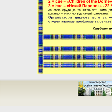
2 місце – «Children of the Dorne»
3 місце – «Некий Паровоз» - 22
За свою ерудицію та кмітливість команд
команди – учасники відзначені грамотами.
Організатори дякують всім за 
студентському профкому та сенату 
Студент гру