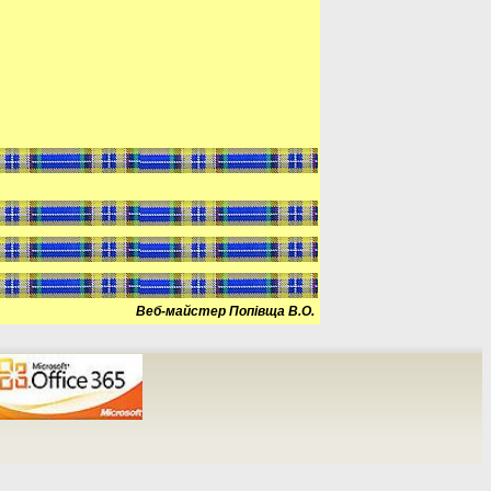
Веб-майстер Попівща В.О.