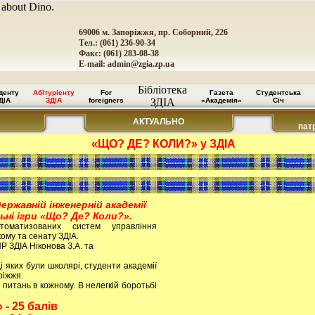
 about Dino.
69006 м. Запоріжжя, пр. Соборний, 226
Тел.: (061) 236-90-34
Факс: (061) 283-08-38
E-mail:
admin@zgia.zp.ua
Бібліотека
денту
Абітурієнту
For
Газета
Студентська
ДІА
ЗДІА
foreigners
ЗДІА
«Академія»
Січ
АКТУАЛЬНО
пат
«ЩО? ДЕ? КОЛИ?» у ЗДІА
державній інженерній академії
ні ігри «Що? Де? Коли?».
томатизованих систем управління
ому та сенату ЗДІА.
 ЗДІА Ніконова З.А. та
і яких були школярі, студенти академії
ріжжя.
 питань в кожному. В нелегкій боротьбі
 - 25 балів