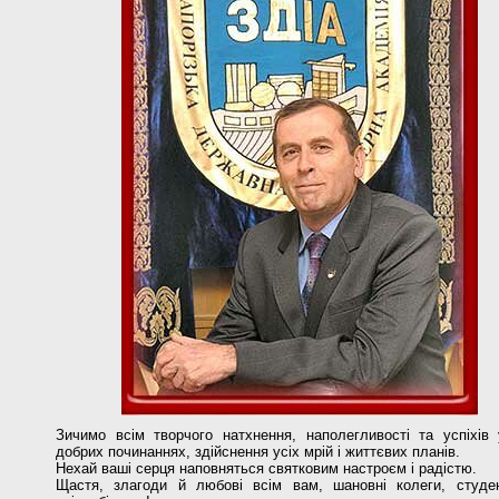
Зичимо всім творчого натхнення, наполегливості та успіхів 
добрих починаннях, здійснення усіх мрій і життєвих планів.
Нехай ваші серця наповняться святковим настроєм і радістю.
Щастя, злагоди й любові всім вам, шановні колеги, студе