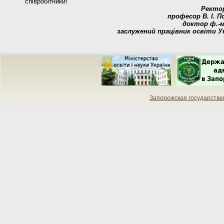
співробітники!
Ректо
професор В. І. П
доктор ф.-м
заслужений працівник освіти У
Запорожская государств