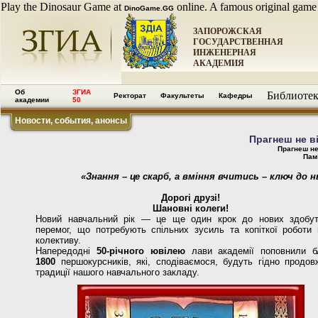
Play the Dinosaur Game at
online. A famous original game
DinoGame.GG
ЗАПОРОЖСКАЯ
ГОСУДАРСТВЕННАЯ
ИНЖЕНЕРНАЯ
АКАДЕМИЯ
Об
ЗГИА
Библиотек
Ректорат
Факультеты
Кафедры
академии
50
Новости, события, анонсы
Прагнеш не ві
Прагнеш не
Пам
«Знання – це скарб, а вміння вчитись – ключ до н
Дорогі друзі!
Шановні колеги!
Новий навчальний рік — це ще один крок до нових здобут
перемог, що потребують спільних зусиль та копіткої роботи 
колективу.
Напередодні
50-річного ювілею
лави академії поповнили б
1800
першокурсників, які, сподіваємося, будуть гідно продов
традиції нашого навчального закладу.