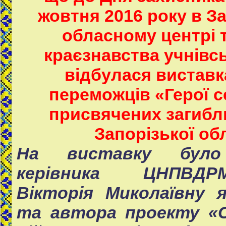
жовтня 2016 року в З
обласному центрі 
краєзнавства учнівс
відбулася виставка
переможців «Герої с
присвячених загибл
Запорізької обл
На виставку було
керівника ЦНПВД
Вікторія Миколаївну 
та автора проекту «С