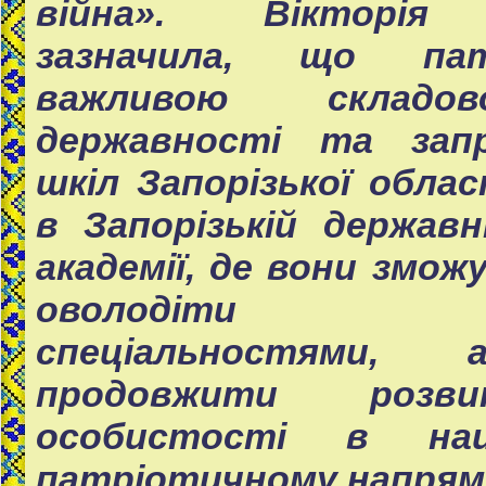
війна». Вікторія 
зазначила, що па
важливою складо
державності та запр
шкіл Запорізької обла
в Запорізькій державн
академії, де вони змож
оволодіти інж
спеціальностям
продовжити розв
особистості в нац
патріотичному напрям