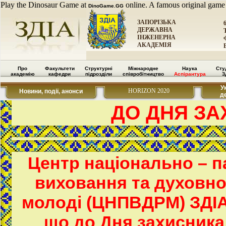
Play the Dinosaur Game at
online. A famous original game
DinoGame.GG
ЗАПОРІЗЬКА
ДЕРЖАВНА
ІНЖЕНЕРНА
АКАДЕМІЯ
Про
Факультети
Структурні
Міжнародне
Наука
Сту
академію
кафедри
підрозділи
співробітництво
Аспірантура
З
У
HORIZON 2020
Новини, події, анонси
д
ДО ДНЯ ЗА
Центр національно – п
виховання та духовно
молоді (ЦНПВДРМ) ЗДІА
що до Дня захисника