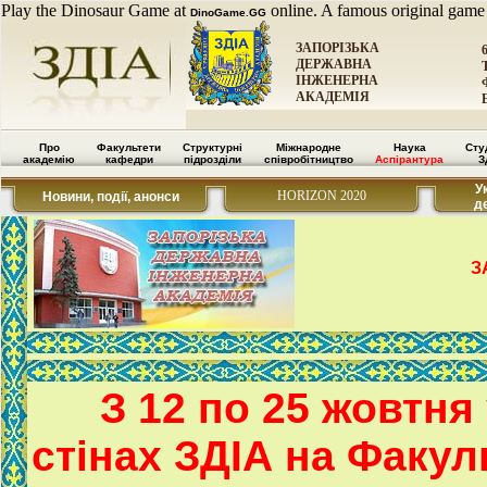
Play the Dinosaur Game at
online. A famous original game
DinoGame.GG
ЗАПОРІЗЬКА
ДЕРЖАВНА
ІНЖЕНЕРНА
АКАДЕМІЯ
Про
Факультети
Структурні
Міжнародне
Наука
Сту
академію
кафедри
підрозділи
співробітництво
Аспірантура
З
У
HORIZON 2020
Новини, події, анонси
д
З
З 12 по 25 жовтня
стінах ЗДІА на Факул