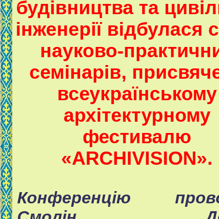
будівництва та цивіл
інженерії відбулася 
науково-практичн
семінарів, присвяч
всеукраїнському
архітектурному
фестивалю
«ARCHIVISION».
Конференцію пров
Смолін Ден