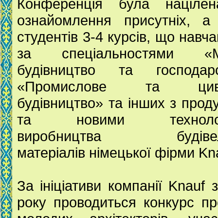
Конференція була націле
ознайомлення присутніх, а
студентів 3-4 курсів, що навч
за спеціальностями «М
будівництво та господарс
«Промислове та циві
будівництво» та інших з прод
та новими технолог
виробництва будівел
матеріалів німецької фірми Kn
За ініціативи компанії Knauf 
року проводиться конкурс пр