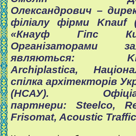
Олександрович – дире
філіалу фірми Knauf 
«Кнауф Гіпс Київ
Організаторами за
являються: Kna
Archiplastica, Націон
спілка архітекторів Ук
(НСАУ). Офіціал
партнери: Steelco, Re
Frisomat, Acoustic Traffic