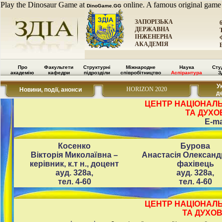
Play the Dinosaur Game at
online. A famous original game
DinoGame.GG
ЗАПОРІЗЬКА
ДЕРЖАВНА
ІНЖЕНЕРНА
АКАДЕМІЯ
Про
Факультети
Структурні
Міжнародне
Наука
Сту
академію
кафедри
підрозділи
співробітництво
Аспірантура
З
У
HORIZON 2020
Новини, події, анонси
д
ЦЕНТР НАЦІОНАЛ
ТА ДУХО
E-ma
Косенко
Бурова
Вікторія Миколаївна –
Анастасія Олександ
керівник, к.т н., доцент
фахівець
ауд. 328а,
ауд. 328а,
тел. 4-60
тел. 4-60
ЦЕНТР НАЦІОНАЛ
ТА ДУХОВ