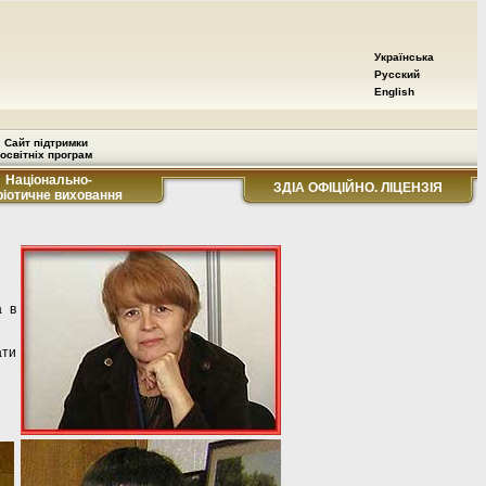
Українська
Русский
English
Сайт підтримки
освітніх програм
Національно-
ЗДІА ОФІЦІЙНО. ЛІЦЕНЗІЯ
ріотичне виховання
а в
ати