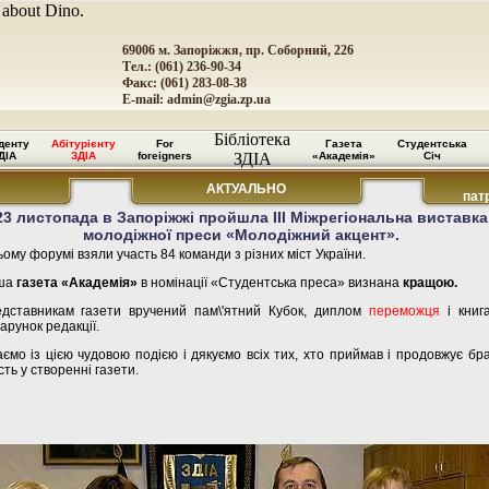
 about Dino.
69006 м. Запоріжжя, пр. Соборний, 226
Тел.: (061) 236-90-34
Факс: (061) 283-08-38
E-mail:
admin@zgia.zp.ua
Бібліотека
денту
Абітурієнту
For
Газета
Студентська
ДІА
ЗДІА
foreigners
ЗДІА
«Академія»
Січ
АКТУАЛЬНО
пат
23 листопада в Запоріжжі пройшла ІІІ Міжрегіональна виставка
молодіжної преси «Молодіжний акцент».
ьому форумі взяли участь 84 команди з різних міст України.
ша
газета «Академія»
в номінації «Студентська преса» визнана
кращою.
дставникам газети вручений пам\'ятний Кубок, диплом
переможця
і книг
арунок редакції.
аємо із цією чудовою подією і дякуємо всіх тих, хто приймав і продовжує бр
сть у створенні газети.