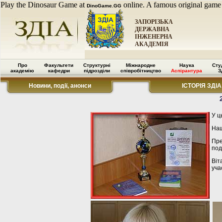
Play the Dinosaur Game at
online. A famous original game
DinoGame.GG
ЗАПОРІЗЬКА
ДЕРЖАВНА
ІНЖЕНЕРНА
АКАДЕМІЯ
Про
Факультети
Структурні
Міжнародне
Наука
Сту
академію
кафедри
підрозділи
співробітництво
Аспірантура
З
Новини, події, анонси
ІСТОРІЯ ЗДІА
У ц
На
Пре
под
Віт
уча