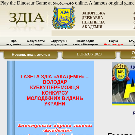
Play the Dinosaur Game at
online. A famous original game
DinoGame.GG
ЗАПОРІЗЬКА
ДЕРЖАВНА
ІНЖЕНЕРНА
АКАДЕМІЯ
Про
Факультети
Структурні
Міжнародне
Наука
Сту
академію
кафедри
підрозділи
співробітництво
Аспірантура
З
У
HORIZON 2020
Новини, події, анонси
д
ГАЗЕТА ЗДІА «АКАДЕМІЯ» –
ВОЛОДАР
КУБКУ ПЕРЕМОЖЦЯ
КОНКУРСУ
МОЛОДІЖНИХ ВИДАНЬ
УКРАЇНИ