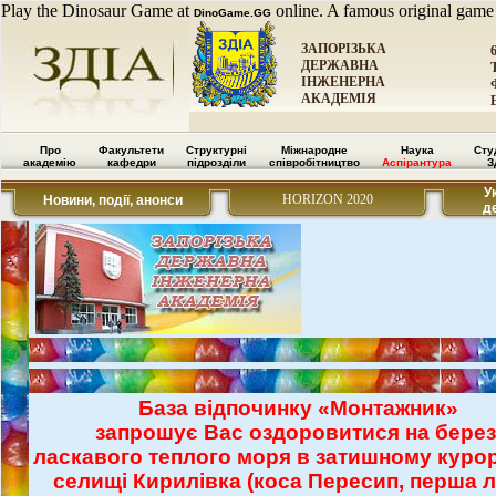
Play the Dinosaur Game at
online. A famous original game
DinoGame.GG
ЗАПОРІЗЬКА
ДЕРЖАВНА
ІНЖЕНЕРНА
АКАДЕМІЯ
Про
Факультети
Структурні
Міжнародне
Наука
Сту
академію
кафедри
підрозділи
співробітництво
Аспірантура
З
У
HORIZON 2020
Новини, події, анонси
д
База відпочинку «Монтажник»
запрошує Вас оздоровитися на берез
ласкавого теплого моря в затишному куро
селищі Кирилівка (коса Пересип, перша лі