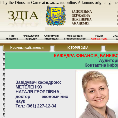
Play the Dinosaur Game at
online. A famous original game
DinoGame.GG
ЗАПОРІЗЬКА
ДЕРЖАВНА
ІНЖЕНЕРНА
АКАДЕМІЯ
Про
Факультети
Структурні
Міжнародне
Наука
Сту
академію
кафедри
підрозділи
співробітництво
Аспірантура
З
Новини, події, анонси
ІСТОРІЯ ЗДІА
КАФЕДРА ФІНАНСІВ, БАНКІВ
Аудиторія
Контактна інфор
Завідувач кафедрою:
МЕТЕЛЕНКО
НАТАЛЯ ГЕОРГІЇВНА,
доктор економічних
наук
Тел.: (061) 227-12-34