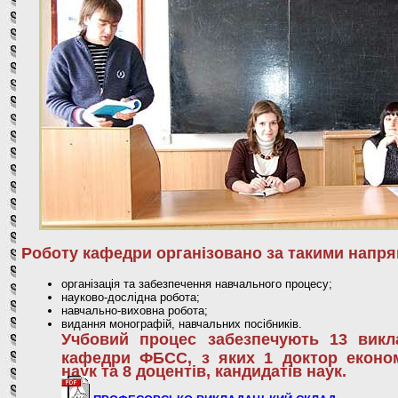
Роботу кафедри організовано за такими напр
організація та забезпечення навчального процесу;
науково-дослідна робота;
навчально-виховна робота;
видання монографій, навчальних посібників.
Учбовий процес забезпечують 13 викл
кафедри ФБСС, з яких 1 доктор еконо
наук та 8 доцентів, кандидатів наук.