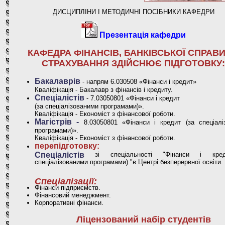
ДИСЦИПЛІНИ І МЕТОДИЧНІ ПОСІБНИКИ КАФЕДРИ
Презентація кафедри
КАФЕДРА ФІНАНСІВ, БАНКІВСЬКОЇ СПРАВИ
СТРАХУВАННЯ ЗДІЙСНЮЄ ПІДГОТОВКУ:
Бакалаврів
- напрям 6.030508 «Фінанси і кредит»
Кваліфікація - Бакалавр з фінансів і кредиту.
Спеціалістів
- 7.03050801 «Фінанси і кредит
(за спеціалізованими програмами)».
Кваліфікація - Економіст з фінансової роботи.
Магістрів -
8.03050801 «Фінанси і кредит (за спеціалі
програмами)».
Кваліфікація - Економіст з фінансової роботи.
перепідготовку:
Спеціалістів
зі спеціальності "Фінанси і кре
спеціалізованими програмами) "в Центрі безперервної освіти.
Спеціалізації:
Фінанси підприємств.
Фінансовий менеджмент.
Корпоративні фінанси.
Ліцензований набір студентів