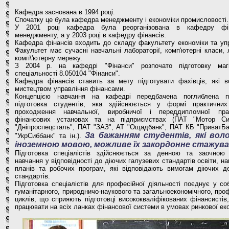
Кафедра заснована в 1994 році.
Спочатку це була кафедра менеджменту і економіки промисловості.
У 2001 році кафедра була реорганізована в кафедру фін
менеджменту, а у 2003 році в кафедру фінансів.
Кафедра фінансів входить до складу факультету економіки та упр
Факультет має сучасні навчальні лабораторії, комп'ютерні класи,
комп\'ютерну мережу.
З 2004 р. на кафедрі "Фінанси" розпочато підготовку магі
спеціальності 8.050104 "Фінанси".
Кафедра фінансів ставить за мету підготувати фахівців, які в
мистецтвом управління фінансами.
Концепцією навчання на кафедрі передбачена поглиблена п
підготовка студентів, яка здійснюється у формі практичних
проходження навчальної, виробничої і переддипломної пр
фінансових установах та на підприємствах (ПАТ "Мотор С
"Дніпроспецсталь", ПАТ "ЗАЗ", АТ "Ощадбанк", ПАТ КБ "ПриватБа
За бажанням студентів, які вол
"УкрСиббанк" та ін.).
іноземною мовою, можливе їх закордонне стажува
Підготовка спеціалістів здійснюється за денною та заочно
навчання у відповідності до діючих галузевих стандартів освіти, н
планів та робочих програм, які відповідають вимогам діючих д
стандартів.
Підготовка спеціалістів для професійної діяльності поєднує у со
гуманітарного, природничо-наукового та загальноекономічного, про
циклів, що сприяють підготовці висококваліфікованих фінансистів
працювати на всіх ланках фінансової системи в умовах ринкової еко