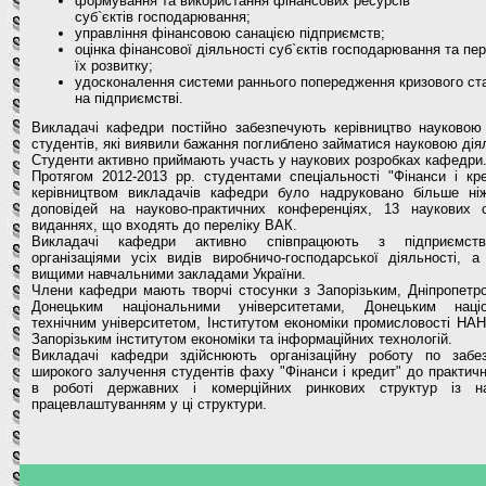
формування та використання фінансових ресурсів
суб`єктів господарювання;
управління фінансовою санацією підприємств;
оцінка фінансової діяльності суб`єктів господарювання та пе
їх розвитку;
удосконалення системи раннього попередження кризового ст
на підприємстві.
Викладачі кафедри постійно забезпечують керівництво науковою
студентів, які виявили бажання поглиблено займатися науковою дія
Студенти активно приймають участь у наукових розробках кафедри
Протягом 2012-2013 рр. студентами спеціальності "Фінанси і кре
керівництвом викладачів кафедри було надруковано більше ні
доповідей на науково-практичних конференціях, 13 наукових 
виданнях, що входять до переліку ВАК.
Викладачі кафедри активно співпрацюють з підприємст
організаціями усіх видів виробничо-господарської діяльності, а
вищими навчальними закладами України.
Члени кафедри мають творчі стосунки з Запорізьким, Дніпропетро
Донецьким національними університетами, Донецьким наці
технічним університетом, Інститутом економіки промисловості НАН
Запорізьким інститутом економіки та інформаційних технологій.
Викладачі кафедри здійснюють організаційну роботу по забе
широкого залучення студентів фаху "Фінанси і кредит" до практичн
в роботі державних і комерційних ринкових структур із н
працевлаштуванням у ці структури.