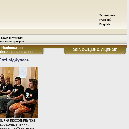
Українська
Русский
English
Сайт підтримки
освітніх програм
Національно-
ЗДІА ОФІЦІЙНО. ЛІЦЕНЗІЯ
ріотичне виховання
 Ялті відбулась
,
я, яка проходила при
народонаселення.
иків дев\'яти вузів з