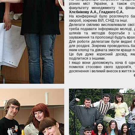
різних міст України, а також ст
факультету менеджменту та фінан
Хлєбнікову А.А., Гладкого С.А.
На конференції було розглянуто ба
хвороб, зокрема ВІЛ, СНІД та інші.
Делегати сміливо висловлювали свої 
треба подавати інформацію молоді, 
шляхів та методів боротьби з ц
зауваження та пропозиції будуть врахо
Для роботи делегатам були видані 
для роздачі. Зокрема проводилось баг
яким хлопці та дівчата змогли краще 
Це був дуже корисний досвід, як
поділитися з іншими.
І якщо вони допоможуть хоча б одн
помилок стосовно свого здоров\'я,
досягнення і великий внесок в життя і