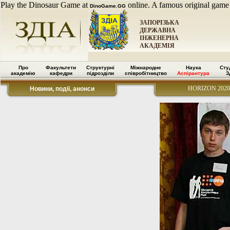
Play the Dinosaur Game at
online. A famous original game
DinoGame.GG
ЗАПОРІЗЬКА
ДЕРЖАВНА
ІНЖЕНЕРНА
АКАДЕМІЯ
Про
Факультети
Структурні
Міжнародне
Наука
Сту
академію
кафедри
підрозділи
співробітництво
Аспірантура
З
HORIZON 2020
Новини, події, анонси