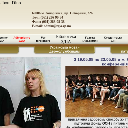
 about Dino.
69006 м. Запоріжжя, пр. Соборний, 226
Тел.: (061) 236-90-34
Факс: (061) 283-08-38
E-mail:
admin@zgia.zp.ua
Бібліотека
денту
Абітурієнту
For
Газета
Студентська
ДІА
ЗДІА
foreigners
ЗДІА
«Академія»
Січ
Українська мова -
держслужбовцям
пат
З 19.05.08 по 23.05.08 в м.
конференція
присвячена здоровому способу житт
підтримці фонду
ООН
з питань 
На конференцію запросили представн