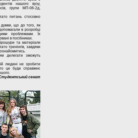
удентів нашого вузу,
сів, групи МП-06-2д,
гато питань стосовно
думки, що до того, як
допомагали в розробці
ими проблемами. Їх
вані в посібниках.
брошури та матеріали
ато тренінгів, завдяки
познайомитись.
им делегати зможуть
ій людині не зробити
 то це буде справжнє
ншого.
Студентський сенат