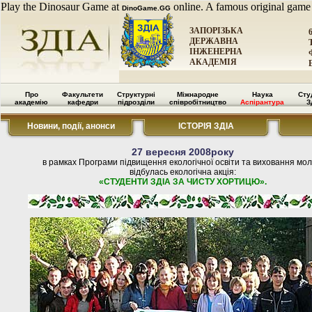
Play the Dinosaur Game at
online. A famous original game
DinoGame.GG
ЗАПОРІЗЬКА
ДЕРЖАВНА
ІНЖЕНЕРНА
АКАДЕМІЯ
Про
Факультети
Структурні
Міжнародне
Наука
Сту
академію
кафедри
підрозділи
співробітництво
Аспірантура
З
Новини, події, анонси
ІСТОРІЯ ЗДІА
27 вересня 2008року
в рамках Програми підвищення екологічної освіти та виховання мол
відбулась екологічна акція:
«СТУДЕНТИ ЗДІА ЗА ЧИСТУ ХОРТИЦЮ».