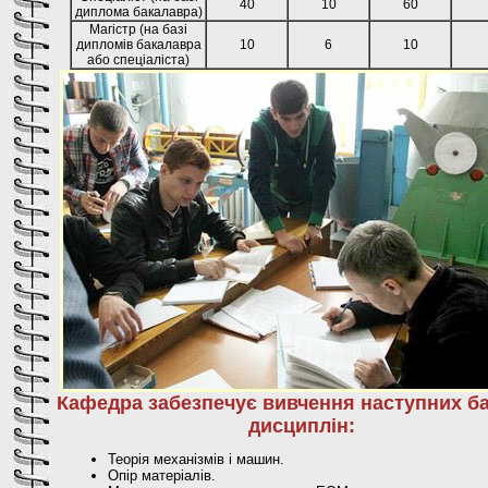
40
10
60
диплома бакалавра)
Магістр (на базі
дипломів бакалавра
10
6
10
або спеціаліста)
Кафедра забезпечує вивчення наступних б
дисциплін:
Теорія механізмів і машин.
Опір матеріалів.