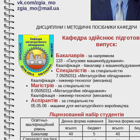
vk.com/zgia_mo
zgia_mo@mail.ua
ДИСЦИПЛІНИ І МЕТОДИЧНІ ПОСІБНИКИ КАФЕДРИ
Кафедра здійснює підготов
випуск:
Бакалаврів
- за напрямком
133 - «Галузеве машинобудування».
Кваліфікація - бакалавр з машинобудування
Спеціалістів
- за спеціальністю
7.05050311 «Металургійне обладнання»
Кваліфікація - інженер-технолог (механіка)
Магістрів
- за спеціальністю
8.05050311 «Металургійне обладнання»
Кваліфікація - інженер-технолог (механіка)
Аспірантів
- за спеціальністю
05.05.08 - машини для металургійного виробництва
Ліцензований набір студентів
Освітньо-
Денна форма навчання
Заочна форма на
кваліфікаційний
всього
бюджет
всього
бю
рівень
Бакалавр
40
5
40
Спеціаліст (на базі