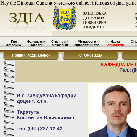
Play the Dinosaur Game at
online. A famous original game
DinoGame.GG
ЗАПОРІЗЬКА
ДЕРЖАВНА
ІНЖЕНЕРНА
АКАДЕМІЯ
Про
Факультети
Структурні
Міжнародне
Наука
Сту
академію
кафедри
підрозділи
співробітництво
Аспірантура
З
Новини, події, анонси
ІСТОРІЯ ЗДІА
КАФЕДРА МЕТ
Тел.: (
В.о. завідувача кафедри
доцент, к.т.н.
Таратута
Костянтин Васильович
тел. (061) 227-12-42