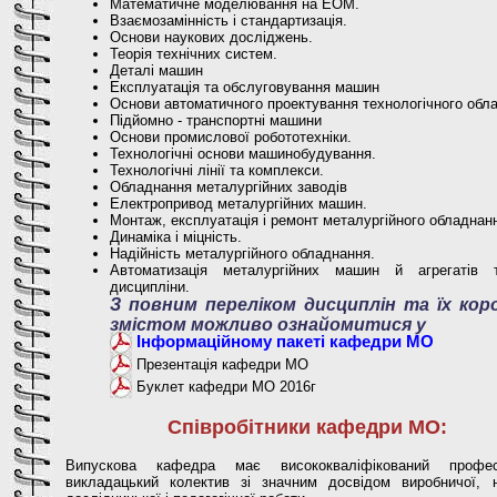
Математичне моделювання на ЕОМ.
Взаємозамінність і стандартизація.
Основи наукових досліджень.
Теорія технічних систем.
Деталі машин
Експлуатація та обслуговування машин
Основи автоматичного проектування технологічного обл
Підйомно - транспортні машини
Основи промислової робототехніки.
Технологічні основи машинобудування.
Технологічні лінії та комплекси.
Обладнання металургійних заводів
Електропривод металургійних машин.
Монтаж, експлуатація і ремонт металургійного обладнан
Динаміка і міцність.
Надійність металургійного обладнання.
Автоматизація металургійних машин й агрегатів 
дисципліни.
З повним переліком дисциплін та їх ко
змістом можливо ознайомитися у
Інформаційному пакеті кафедри МО
Презентація кафедри МО
Буклет кафедри МО 2016г
Співробітники кафедри МО:
Випускова кафедра має висококваліфікований профес
викладацький колектив зі значним досвідом виробничої, н