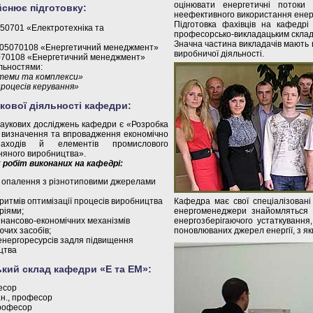
оцінювати енергетичні потоки 
снює підготовку:
неефективного використання енергі
Підготовка фахівців на кафедрі
50701 «Електротехніка та
професорсько-викладацьким склад
Значна частина викладачів мають ве
.05070108 «Енергетичний менеджмент»
виробничої діяльності.
070108 «Енергетичний менеджмент»
льностями:
стеми та комплекси»
роцесів керування»
кової діяльності кафедри:
аукових досліджень кафедри є «Розробка
 визначення та впровадження економічно
 заходів й елементів промислового
няного виробництва».
робіт виконаних на кафедрі:
м опалення з різнотиповими джерелами
ритмів оптимізації процесів виробництва
Кафедра має свої спеціалізовані 
ріями;
енергоменеджери знайомляться 
нансово-економічних механізмів
енергозберігаючого устаткування
чих засобів;
поновлюваних джерел енергії, з я
 енергоресурсів задля підвищення
цтва
ий склад кафедри «Е та ЕМ»:
есор
.н., професор
професор