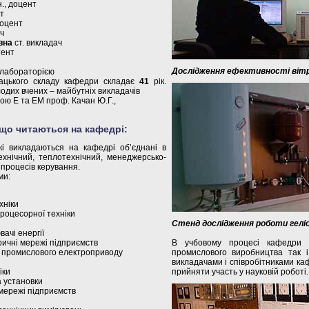
н., доцент
нт
доцент
ч
вна
ст. викладач
ент
Дослідження ефективності віт
 лабораторією
дацького складу кафедри складає
41
рік.
лодих вчених – майбутніх викладачів
ою Е та ЕМ проф. Качан Ю.Г.,
 що читаються на кафедрі:
кі викладаються на кафедрі об’єднані в
технічний, теплотехнічний, менеджерсько-
 процесів керування.
ми:
хніки
роцесорної техніки
Стенд дослідження роботи гел
ачі енергії
ичні мережі підприємств
В учбовому процесі кафедри в
 промислового електроприводу
промислового виробництва так і
викладачами і співробітниками ка
іки
прийняти участь у науковій роботі.
а установки
мережі підприємств