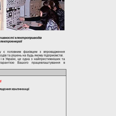
тивності електроприводів
лектроенергії
ту є головним фахівцем з впровадження
дів та рішень на будь якому підприємстві.
і в Україні, це одна з найпрестижніших та
гарантією Вашого працевлаштування в
М
ИЩЕННЯ КВАЛІФІКАЦІЇ