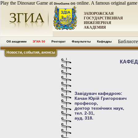
Play the Dinosaur Game at
online. A famous original game
DinoGame.GG
ЗАПОРОЖСКАЯ
ГОСУДАРСТВЕННАЯ
ИНЖЕНЕРНАЯ
АКАДЕМИЯ
Библиоте
Об академии
ЗГИА 50
Ректорат
Факультеты
Кафедры
Новости, события, анонсы
КАФЕД
Завідувач кафедрою:
Качан Юрій Григорович
професор,
доктор технічних наук,
тел. 2-31,
ауд. 318.