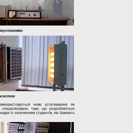
роустановки
іосистем
икористовується нове устаткування як
 спеціалізоване, таке, що розробляється
федри із залученням студентів, які бажають