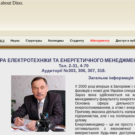
 about Dino.
ка
Наука
Структуры
Колледжы
Студенту
Абитуриенту
Доступ к пу
РА ЕЛЕКТРОТЕХНІКИ ТА ЕНЕРГЕТИЧНОГО МЕНЕДЖМЕНТ
Тел. 2-31, 4-70
Аудиторії №303, 306, 307, 318.
Загальна інформація 
У 2000 році вперше в Запоріжжі і 
фахівців з нової для України спец
Зараз вона здійснюється на ка
менеджменту факультету енергети
Основна сфера діяльност
енергоспоживанням, а отже і енер
Причому, вказана діяльність напр
підприємства, але і на поліпшення 
цілому.
Енергоменеджер – це не просто е
оптимального з економічної 
використання будь-яких доступни