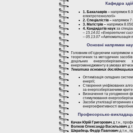
Кафедра здій
1. Бакалаврів –
напрямок 6.0
електротехнології»
2. Спеціалістів –
напрямок 7
3. Магістрів –
напрямок 8.05
4. Кандидатів наук
за спеціа
– 15.14.01 «Енергетичні си
– 05.13.07 «Автоматизація п
Основні напрямки нау
Головним об’єднуючим напрямком н
теоретичних та методичних засобів
доцільних енергозберігаючих
енергоменеджменту в умовах вітчиз
Тематика основних дослідницьких 
Оптимізація складних систе
енергії;
Створення уніфікованих алго
за енергозберігаючими крите
Визначення та узгодження фі
стимулювання енергозберігаю
Засоби утилізації вторинних
енергоефективності виробни
Професорсько-викладацьк
Качан Юрій Григорович
д.т.н., проф
Волков Олександр Васильович
д.т
Шкрабець Федір Павлович
д.т.н., 