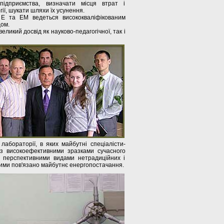
підприємства, визначати місця втрат і
ї, шукати шляхи їх усунення.
 Е та ЕМ ведеться висококваліфікованим
ом.
ликий досвід як науково-педагогічної, так і
лабораторії, в яких майбутні спеціалісти-
з високоефективними зразками сучасного
, перспективними видами нетрадиційних і
кими пов'язано майбутнє енергопостачання.