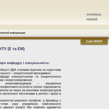
бличной информации
Сайт МОНУ
У (Е та ЕМ)
про кафедру і спеціальність:
області ЗДІА отримав ліцензію на підготовку
іальності – енергетичний менеджмент.
федрі електротехніки та енергетичного
ки і енергозбереження.
і енергоменеджерів – управління
гоефективністю роботи різних підприємств.
авлена не лише на економію енергоресурсів
екологічної обстановки в регіоні і країні в
нергетик широкого профілю, а фахівець з
точки зору управління, комплексного
х джерел енергії. Він повинен адекватно