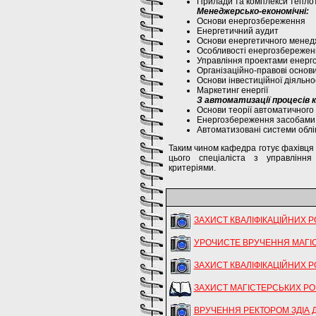
Прилади та комплекси тепло
Менеджерсько-економічні:
Основи енергозбереження
Енергетичний аудит
Основи енергетичного мене
Особливості енергозбереженн
Управління проектами енерг
Організаційно-правові осно
Основи інвестиційної діяльно
Маркетинг енергії
З автоматизації процесів 
Основи теорії автоматичного
Енергозбереження засобами 
Автоматизовані системи облі
Таким чином кафедра готує фахівця 
цього спеціаліста з управління
критеріями.
ЗАХИСТ КВАЛІФІКАЦІЙНИХ РО
УРОЧИСТЕ ВРУЧЕННЯ МАГІС
ЗАХИСТ КВАЛІФІКАЦІЙНИХ РОБ
ЗАХИСТ МАГІСТЕРСЬКИХ РОБ
ВРУЧЕННЯ РЕКТОРОМ ЗДІА Д