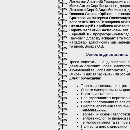
Лохматов Анатолій Григорович
к.т.
Мних Антон Сергійович
к.т.н., доце
Левченко Сергій Андрійович
к.т.н, 
Осипова Лариса Юріївна
ст.виклада
Братковська Катерина Олександрі
Коваленко Віктор Леонідович
асист
Скалько Юрій Сергійович
асистент
Сорока Валентин Васильович
зав.
Середній вік професорсько-викла
Наукову підготовку аспірантів та мо
на кафедрі здійстнюють зав. кафедр
та проф. Волков О.В.
Основні дисципліни,
Треба відмітити, що дисципліни я
декілька основних блоків: електро
економічний та блок з автоматизації
Основні з них за зазначеними блока
Електротехнічні:
Теоретичні основи електроте
Основи електроніки та мікроп
Електричні машини
Напівпровідникові перетворюв
Електропостачання та електр
Енергозбереження засобами
Теплотехнічні:
Теоретичні основи теплотехн
Теплотехнологічні процеси т
Теплопостачання та теплові 
Паливо та його спалювання