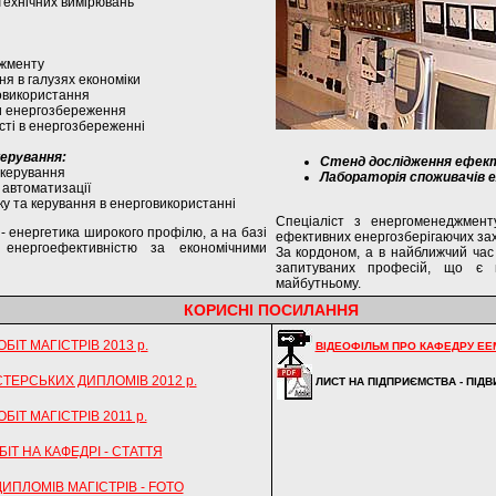
технічних вимірювань
джменту
я в галузях економіки
овикористання
ви енергозбереження
сті в енергозбереженні
керування:
Стенд дослідження ефек
 керування
Лабораторія споживачів е
автоматизації
ку та керування в енерговикористанні
Спеціаліст з енергоменеджмен
- енергетика широкого профілю, а на базі
ефективних енергозберігаючих захо
 енергоефективністю за економічними
За кордоном, а в найближчий час 
запитуваних професій, що є 
майбутньому.
КОРИСНІ ПОСИЛАННЯ
БІТ МАГІСТРІВ 2013 р.
ВІДЕОФІЛЬМ ПРО КАФЕДРУ ЕЕ
ТЕРСЬКИХ ДИПЛОМІВ 2012 р.
ЛИСТ НА ПІДПРИЄМСТВА - ПІДВ
ІТ МАГІСТРІВ 2011 р.
ІТ НА КАФЕДРІ - СТАТТЯ
ИПЛОМІВ МАГІСТРІВ - FOTO