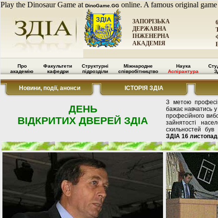
Play the Dinosaur Game at
online. A famous original game
DinoGame.GG
ЗАПОРІЗЬКА
ДЕРЖАВНА
ІНЖЕНЕРНА
АКАДЕМІЯ
Про
Факультети
Структурні
Міжнародне
Наука
Сту
академію
кафедри
підрозділи
співробітництво
Аспірантура
З
Новини, події, анонси
ІСТОРІЯ ЗДІА
З метою професій
ДЕНЬ
бажає навчатись у
професійного вибо
ВІДКРИТИХ ДВЕРЕЙ ЗДІА
зайнятості насе
схильностей був
ЗДІА 16 листопада