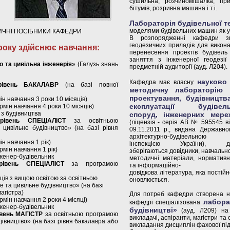
сушильна, розчиномішалка, пр
бітумів, розривна машина і т.і.
Лабораторія будівельної тех
моделями будівельних машин як у ц
ИЧНІ ПОСІБНИКИ КАФЕДРИ
В розпорядженні кафедри зн
геодезичних приладів для викона
року здійснює навчання:
перенесення проектів будівель
заняття з інженерної геодезії
о та цивільна інженерія
» (Галузь знань
предметній аудиторії (ауд. Л204).
науково 
Кафедра має власну
й рівень БАКАЛАВР
(на базі повної
методичну лабораторію 
проектування, будівництва
н навчання 3 роки 10 місяців)
експлуатації будівель
мін навчання 4 роки 10 місяців)
 з будівництва
споруд, інженерних мере
й рівень СПЕЦІАЛІСТ
за освітньою
(ліцензія - серія АВ № 595545 в
цивільне будівництво» (на базі рівня
09.11.2011 р., видана Державно
архітектурно-будівельною
н навчання 1 рік)
інспекцією України), д
мін навчання 1 рік)
зберігаються довідники, навчальн
нженер-будівельник
методичні матеріали, нормативн
 рівень СПЕЦІАЛІСТ
за програмою
та інформаційно-
довідкова література, яка постій
вців з вищою освітою за освітньою
оновлюється.
та цивільне будівництво» (на базі
агістра)
Для потреб кафедри створена н
мін навчання 2 роки 4 місяці)
лабора
кафедрі спеціалізована
нженер-будівельник
будівництві»
(ауд. Л209) на 
івень МАГІСТР
за освітньою програмою
викладачі, аспіранти, магістри та
івництво» (на базі рівня бакалавра або
викладання дисциплін фахової під