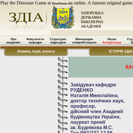
Play the Dinosaur Game at
online. A famous original game
DinoGame.GG
ЗАПОРІЗЬКА
ДЕРЖАВНА
ІНЖЕНЕРНА
АКАДЕМІЯ
Про
Факультети
Структурні
Міжнародне
Наука
Сту
академію
кафедри
підрозділи
співробітництво
Аспірантура
З
Новини, події, анонси
ІСТОРІЯ ЗДІА
КА
Завідувач кафедри
РУДЕНКО
Наталія Миколаївна,
доктор технічних наук,
професор,
дійсний член Академії
будівництва України,
лауреат премії
ак. Буднікова М.С.
Тел.(061)227-12-56,