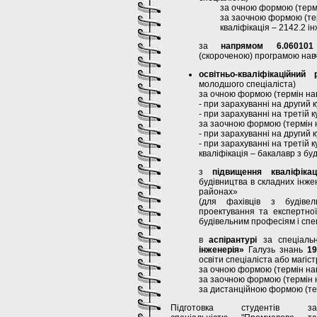
за очною формою (термін
за заочною формою (терм
кваліфікація – 2142.2 і
за
напрямом 6.060101
(скороченою) програмою нав
освітньо-кваліфікаційни
молодшого спеціаліста)
за очною формою (термін на
- при зарахуванні на другий ку
- при зарахуванні на третій ку
за заочною формою (термін 
- при зарахуванні на другий ку
- при зарахуванні на третій ку
кваліфікація – бакалавр з бу
з
підвищення кваліфікаці
будівництва в складних інже
районах»
(для фахівців з будівель
проектування та експертної
будівельним професіям і спе
в
аспірантурі
за спеціаль
інженерія»
Галузь знань
19
освіти спеціаліста або магіст
за очною формою (термін нав
за заочною формою (термін н
за дистанційною формою (тер
Підготовка студентів за