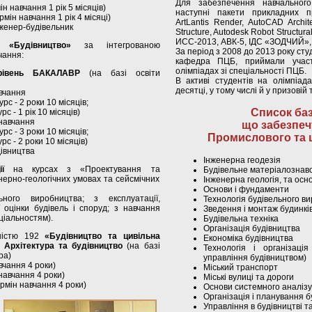
Для забезпечення навчальног
 навчання 1 рік 5 місяців)
наступні пакети прикладних 
ін навчання 1 рік 4 місяці)
ArtLantis Render, AutoCAD Archit
нженер-будівельник
Structure, Autodesk Robot Structur
ИСС-2013, АВК-5, ІДС «ЗОДЧИЙ», 
 «Будівництво»
за інтегрованою
За період з 2008 до 2013 року студ
чання:
кафедра ПЦБ, приймали участь
олімпіадах зі спеціальності ПЦБ.
й рівень БАКАЛАВР
(на базі освіти
В активі студентів на олімпіада
десятці, у тому числі й у призовій т
вчання
рс - 2 роки 10 місяців;
Список баз
рс - 1 рік 10 місяців)
навчання
що забезпе
рс - 3 роки 10 місяців;
Промислового та ц
рс - 2 роки 10 місяців)
дівництва
Інженерна геодезія
ї
на курсах з «Проектування та
Будівельне матеріалознав
нерно-геологічних умовах та сейсмічних
Інженерна геологія, та осно
Основи і фундаменти
ного виробництва; з експлуатації,
Технологія будівельного в
 оцінки будівель і споруд; з навчання
Зведення і монтаж будинків
ціальностям).
Будівельна техніка
Організація будівництва
ністю 192
«Будівництво та цивільна
Економіка будівництва
 Архітектура та будівництво
(на базі
Технологія і організація
ра)
управління будівництвом)
чання 4 роки)
Міський транспорт
авчання 4 роки)
Міські вулиці та дороги
мін навчання 4 роки)
Основи системного аналізу
Організація і планування 
Управління в будівництві 