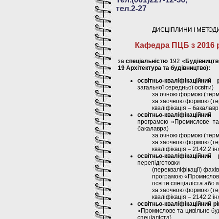
тел.2-27
ДИСЦІПЛИНИ І МЕТОД
Кафедра ПЦБ з 2016 
за
спеціальністю
192 «
Будівництв
19 Архітектура та будівництво):
освітньо-кваліфікаційни
загальної середньої освіти)
за очною формою (термі
за заочною формою (тер
кваліфікація – бакалавр
освітньо-кваліфікаційни
програмою «Промислове та 
бакалавра)
за очною формою (термі
за заочною формою (тер
кваліфікація – 2142.2 і
освітньо-кваліфікаційний
перепідготовки
(перекваліфікації) фахі
програмою «Промислове 
освіти спеціаліста або м
за заочною формою (тер
кваліфікація – 2142.2 і
освітньо-кваліфікаційний р
«Промислове та цивільне буд
спеціаліста)