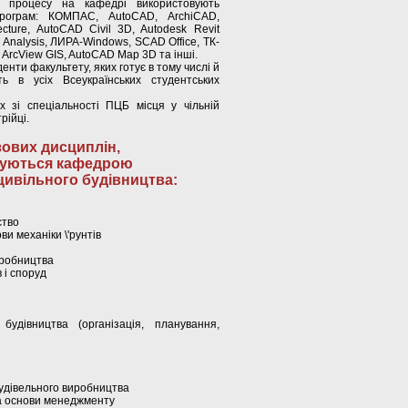
о процесу на кафедрі використовують
програм: КОМПАС, AutoCAD, ArchiCAD,
ecture, AutoCAD Civil 3D, Autodesk Revit
al Analysis, ЛИРА-Windows, SCAD Office, ТК-
ArcView GIS, AutoCAD Map 3D та інші.
енти факультету, яких готує в тому числі й
 в усіх Всеукраїнських студентських
х зі спеціальності ПЦБ місця у чільній
рійці.
ових дисциплін,
чуються кафедрою
ивільного будівництва:
ство
ви механіки \'рунтів
иробництва
 і споруд
 будівництва (організація, планування,
будівельного виробництва
та основи менеджменту