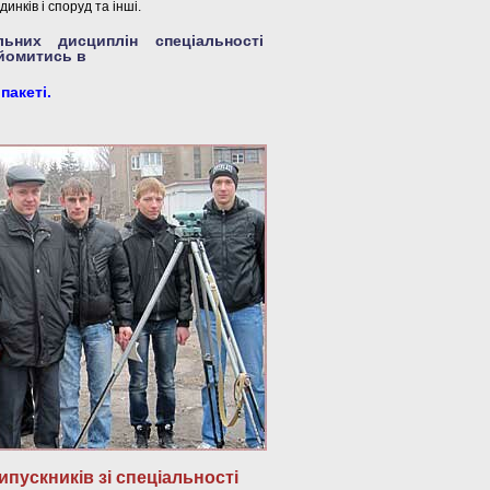
инків і споруд та інші.
ьних дисциплін спеціальності
йомитись в
акеті.
пускників зі спеціальності