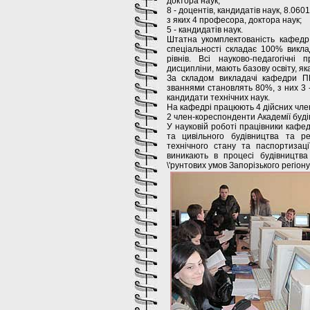
доктора наук;
8 - доцентів, кандидатів наук, 8.060
з яких 4 професора, доктора наук;
5 - кандидатів наук.
Штатна укомплектованість кафедр
спеціальності складає 100% виклад
рівнів. Всі науково-педагогічні
дисципліни, мають базову освіту, я
За складом викладачі кафедри П
званнями становлять 80%, з них 3 -
кандидати технічних наук.
На кафедрі працюють 4 дійсних член
2 член-кореспонденти Академії буді
У науковій роботі працівники каф
та цивільного будівництва та ре
технічного стану та паспортизац
виникають в процесі будівництва
\'рунтових умов Запорізького регіону