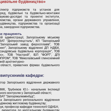
цивільне будівництво»
пектр підприємств та установ для
ед, будівельні та будівельно-монтажні
ауково-дослідні та проектні інститути,
иємства, органи державного управління,
дівництва, підприємства та організації
ра, закордонні підприємства.
ики працюють
й адміністрації, Запорізькому міському
ВАТ "Дніпроспецсталь", КП "Запорізький
"Запорізький завод феросплавів", ТОВ
кт", Запорізькому відділенні ДП НДІБК,
сандрівська будівельна корпорація", ТОВ
іє», ТОВ "Настрой", ІБП "ФОРТ", ДПІ
ОПРОМ", ТОВ "Миколаївський глиноземний
вній архітектурно-
ї області, приватних фірмах будівельного
випускників кафедри:
ректор Запорізького відділення державного
МК, Трубніков Ю.І.- начальник Інспекції
ного контролю у Запорізькій області;
 ВАТ "Запоріжалюмінбуд";
а Запорізького регіонального відділення
діжному житловому будівництву;
наук, професор кафедри технології ОДАБА;
го директора по капітальному будівництву