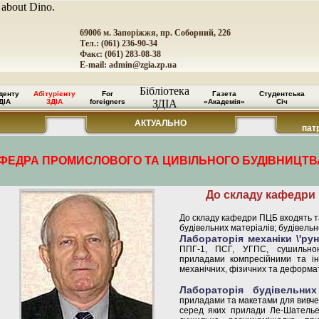
 about Dino.
69006 м. Запоріжжя, пр. Соборний, 226
Тел.: (061) 236-90-34
Факс: (061) 283-08-38
E-mail:
admin@zgia.zp.ua
Бібліотека
денту
Абітурієнту
For
Газета
Студентська
ДІА
ЗДІА
foreigners
ЗДІА
«Академія»
Січ
АКТУАЛЬНО
пат
ФЕДРА ПРОМИСЛОВОГО ТА ЦИВІЛЬНОГО БУДІВНИЦТВА
До складу кафедри 
До складу кафедри ПЦБ входять так
будівельних матеріалів; будівельно
Лабораторія механіки \'рун
ППГ-1, ПСГ, УГПС, сушильно
приладами компресійними та ін
механічних, фізичних та деформат
Лабораторія будівельних
приладами та макетами для вивче
серед яких прилади Ле-Шателье