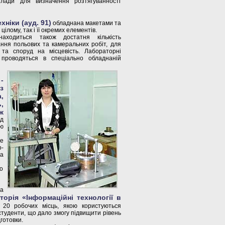
илади для визначення розтягуванності
ніки (ауд. 91)
обладнана макетами та
ілому, так і її окремих елементів.
аходиться також достатня кількість
ння польових та камеральних робіт, для
 та споруд на місцевість. Лабораторні
 проводяться в спеціально обладнаній
-
з
,
,
ж
ід
ю
е
о-
а
но
а
торія «Інформаційні технології в
20 робочих місць, якою користуються
 студенти, що дало змогу підвищити рівень
готовки.