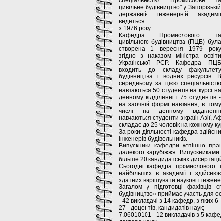
спеціальністю "Промислове та
цивільне будівництво" у Запорізькій
державній інженерній академії
ведеться
з 1976 року.
Кафедра Промислового та
цивільного будівництва (ПЦБ) була
створена 1 вересня 1979 року
згідно з наказом міністра освіти
Української РСР. Кафедра ПЦБ
входить до складу факультету
будівництва і водних ресурсів. В
середньому за цією спеціальністю
навчаються 50 студентів на курсі на
денному відділенні і 75 студентів -
на заочній формі навчання, в тому
числі на денному відділенні
навчаються студенти з країн Азії, Аф
складає до 25 чоловік на кожному кур
За роки діяльності кафедра здійснил
інженерів-будівельників.
Випускники кафедри успішно прац
далекого зарубіжжя. Випускниками
більше 20 кандидатських дисертацій
Сьогодні кафедра промислового т
найбільших в академії і здійснює
здатних вирішувати наукові і інженер
Загалом у підготовці фахівців с
будівництво» приймає участь для ос
- 42 викладачі з 14 кафедр, з яких 6 
27 - доцентів, кандидатів наук;
7.06010101 - 12 викладачів з 5 кафе