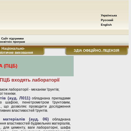
Українська
Русский
English
Сайт підтримки
освітніх програм
Національно-
ЗДІА ОФІЦІЙНО. ЛІЦЕНЗІЯ
ріотичне виховання
 (ПЦБ)
ПЦБ входять лабораторії
ож лабораторії - механіки \'рунтів;
ї техніки.
тів (ауд. Л011)
обладнана приладами
ю шафою, пенетрометром \'рунтовим,
., що дозволяє проводити дослідження
ивних властивостей \'рунтів.
 матеріалів (ауд. 06)
обладнана
ння властивостей будівельних матеріалів,
, для цементу, ваги лабораторні, шафа