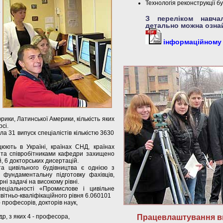
Технологія реконструкції буд
З переліком навчал
детально можна озна
інформаційному п
рики, Латинської Америки, кількість яких
сі.
а 31 випуск спеціалістів кількістю 3630
юють в Україні, країнах СНД, країнах
 та співробітниками кафедри захищено
, 6 докторських дисертацій.
а цивільного будівництва є однією з
 фундаментальну підготовку фахівців,
ні задачі на високому рівні.
пеціальності «Промислове і цивільне
вітньо-кваліфікаційного рівня 6.060101
- професорів, докторів наук,
др, з яких 4 - професора,
Працевлаштування ви