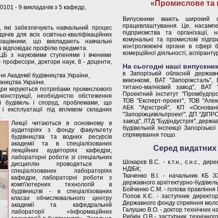
«Промислове та 
10101 - 9 викладачів з 5 кафедр,
Випускники мають широкий с
працевлаштування. Це, насампер
, які забезпечують навчальний процес
підприємства та організації, н
ачів для всіх освітньо-кваліфікаційних
комунальні та промислові підпр
 працівники, що викладають навчальні
контролююючі органи в сфері бу
ка відповідає профілю предмета.
комерційної діяльності, аспіранту
ЦБ з науковими ступенями і вченими
 професори, доктори наук, 8 - доценти,
На сьогодні наші випускн
в Запорізькій обласній державні
и Академії будівництва України,
виконкомі, ВАТ "Запоріжсталь", 
вництва України.
титано-магнієвий завод", ВАТ 
едри керуються потребами промислового
Проектний інститут "Промбудпрое
конструкції, необхідністю обстеження
ТОВ "Експерт-проект", ТОВ "Алек
ії будівель і споруд, проблемами, що
АБК "Архстрой", КП «Основан
 і експлуатації під впливом складних
"Запоріжцивільпроект", ДП "ДІПР
.
завод", ЛТД "Будіндустрія", держа
Лекції читаються в основному в
будівельній інспекції Запорізько
аудиторіях з фонду факультету
спрямування тощо.
будівництва та водних ресурсів
академії та в спеціалізованих
Серед видатних 
лекційних аудиторіях кафедри,
лабораторні роботи зі спеціальних
Шокарєв В.С. - к.т.н., с.н.с., ди
дисциплін проводяться в
НДІБК;
спеціалізованих лабораторіях
Ткаченко В.І. - начальник КБ ЗЗ
кафедри, лабораторні роботи з
державного архітектурно-будівель
комп\'ютерних технологій в
Бойченко С.М. - голова правління
будівництві - в спеціалізованих
Попов К.Є. - заступник директор
класах обчислювального центру
Державного фонду сприяння моло
академії та кафедральній
Галушко В.О. - доктор технічних 
лабораторії «Інформаційних
Рибкін О.В.- заступник технічно