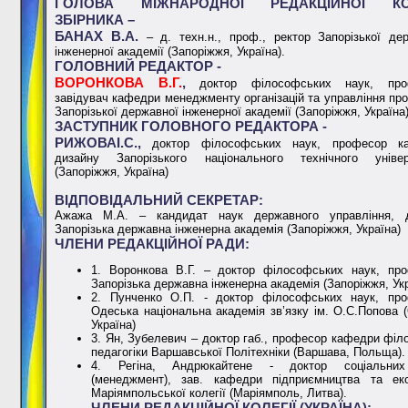
ГОЛОВА МІЖНАРОДНОЇ РЕДАКЦІЙНОЇ КОЛ
ЗБІРНИКА –
БАНАХ В.А.
– д. техн.н., проф., ректор Запорізької де
інженерної академії (Запоріжжя, Україна).
ГОЛОВНИЙ РЕДАКТОР -
ВОРОНКОВА В.Г.
,
доктор філософських наук, про
завідувач кафедри менеджменту організацій та управління пр
Запорізької державної інженерної академії (Запоріжжя, Україна
ЗАСТУПНИК ГОЛОВНОГО РЕДАКТОРА -
РИЖОВАІ.С.,
доктор філософських наук, професор к
дизайну Запорізького національного технічного універ
(Запоріжжя, Україна)
ВІДПОВІДАЛЬНИЙ СЕКРЕТАР:
Ажажа М.А. – кандидат наук державного управління, д
Запорізька державна інженерна академія (Запоріжжя, Україна)
ЧЛЕНИ РЕДАКЦІЙНОЇ РАДИ:
1. Воронкова В.Г. – доктор філософських наук, про
Запорізька державна інженерна академія (Запоріжжя, Укр
2. Пунченко О.П. - доктор філософських наук, про
Одеська національна академія зв’язку ім. О.С.Попова 
Україна)
3. Ян, Зубелевич – доктор габ., професор кафедри філо
педагогіки Варшавської Політехніки (Варшава, Польща).
4. Регіна, Андрюкайтене - доктор соціальни
(менеджмент), зав. кафедри підприємництва та еко
Маріямпольської колегії (Маріямполь, Литва).
ЧЛЕНИ РЕДАКЦІЙНОЇ КОЛЕГІЇ (УКРАЇНА):