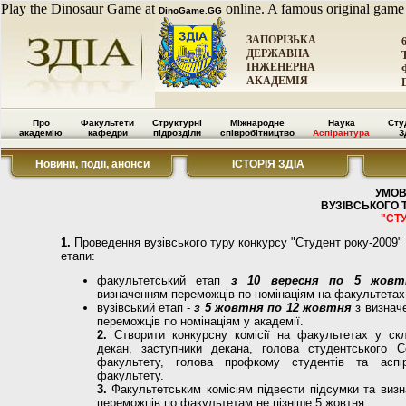
Play the Dinosaur Game at
online. A famous original game
DinoGame.GG
ЗАПОРІЗЬКА
ДЕРЖАВНА
ІНЖЕНЕРНА
АКАДЕМІЯ
Про
Факультети
Структурні
Міжнародне
Наука
Сту
академію
кафедри
підрозділи
співробітництво
Аспірантура
З
Новини, події, анонси
ІСТОРІЯ ЗДІА
УМОВ
ВУЗІВСЬКОГО 
"СТУ
1.
Проведення вузівського туру конкурсу "Студент року-2009" 
етапи:
факультетський етап
з 10 вересня по 5 жовт
визначенням переможців по номінаціям на факультетах
вузівський етап -
з 5 жовтня по 12 жовтня
з визнач
переможців по номінаціям у академії.
2.
Створити конкурсну комісії на факультетах у скл
декан, заступники декана, голова студентського С
факультету, голова профкому студентів та аспір
факультету.
3.
Факультетським комісіям підвести підсумки та визн
переможців по факультетам не пізніше 5 жовтня.