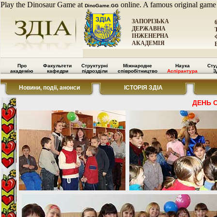
Play the Dinosaur Game at
online. A famous original game
DinoGame.GG
ЗАПОРІЗЬКА
ДЕРЖАВНА
ІНЖЕНЕРНА
АКАДЕМІЯ
Про
Факультети
Структурні
Міжнародне
Наука
Сту
академію
кафедри
підрозділи
співробітництво
Аспірантура
З
Новини, події, анонси
ІСТОРІЯ ЗДІА
ДЕНЬ 