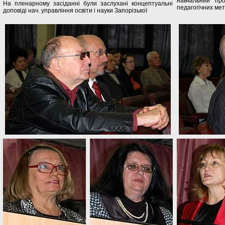
навчальний про
На пленарному засіданні були заслухані концептуальні
педагогічних ме
доповіді нач. управління освіти і науки Запорізької