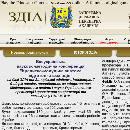
Play the Dinosaur Game at
online. A famous original game
DinoGame.GG
ЗАПОРІЗЬКА
ДЕРЖАВНА
ІНЖЕНЕРНА
АКАДЕМІЯ
Про
Факультети
Структурні
Міжнародне
Наука
Сту
академію
кафедри
підрозділи
співробітництво
Аспірантура
З
Новини, події, анонси
ІСТОРІЯ ЗДІА
Всеукраїнська
облдержадмініст
професора В. І.
науково-методична конференція
виступили провід
"Кредитно-модульна система
Активну участ
підготовки фахівців"
співробітники 
на базі ЗДІА та Запорізької облдержадміністрації
ФБМЕ, ОіА та ін
9-ий рік поспіль проводиться за сформованим
Учасники конфе
Міністерством освіти і науки України планом
доповіді доценті
організації і проведення конференцій та
О.М., Беліченка А
семінарів у ВНЗ МОНУ.
Відповідно до 
досвід впрова
Цього року конференція відбулася упродовж 4-5 грудня, в її
модульно-рей
роботі взяли участь загалом 202 учасники.
студентів, розг
Було представлено 130 доповідей, у тому числі 35 - від
школи у контекст
колег-освітян з 16-ти вищих навчальних закладів регіонів
За результата
України.
конференції пр
До нас завітали гості, крім місцевих ВНЗ, з Київа, Харкова,
найбільш ефект
Одеси, Львова, Дніпропетровська, Краматорська.