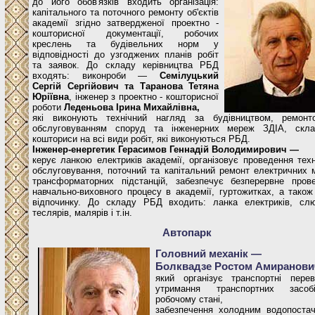
до його обов'язків входить організація:
капітального та поточного ремонту об'єктів
академії згідно затвердженої проектно -
кошторисної документації, робочих
креслень та будівельних норм у
відповідності до узгоджених планів робіт
та заявок. До складу керівництва РБД
входять: виконроби —
Семілуцький
Сергій Сергійович та Таранова Тетяна
Юріївна
, інженер з проектно - кошторисної
роботи
Леденьова Ірина Михайлівна,
які виконують технічний нагляд за будівництвом, ремон
обслуговуванням споруд та інженерних мереж ЗДІА, скл
кошториси на всі види робіт, які виконуються РБД.
Інженер-енергетик Герасимов Геннадій Володимирович —
керує ланкою електриків академії, організовує проведення техн
обслуговування, поточний та капітальний ремонт електричних 
трансформаторних підстанцій, забезпечує безперервне пров
навчально-виховного процесу в академії, гуртожитках, а також
відпочинку. До складу РБД входить: ланка електриків, слю
теслярів, малярів і т.ін.
Автопарк
Головний механік —
Болквадзе Ростом Амиранови
який організує транспортні перев
утримання транспортних засо
робочому стані,
забезпечення холодним водопоста