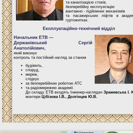
та каналізацією стоків,
безперебійну експлуатацію
вантажно - підйомних механізмів
та пасажирських ліфтів в акаде
гуртожитках.
Експлуатаційно-технічний відділ
Начальник ЕТВ —
Держанівський Сергій
Анатолійович,
який виконує
контроль та постійний нагляд за станом
будівель,
споруд,
мереж,
слідкує
за безперебійною роботою АТС
та радіомережею академії.
До складу ЕТВ входять Інженер-наглядач
Зражевська І. 
монтери
Цібізова І.В., Долгінцев Ю.В.