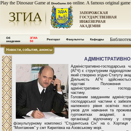
Play the Dinosaur Game at
online. A famous original game
DinoGame.GG
ЗАПОРОЖСКАЯ
ГОСУДАРСТВЕННАЯ
ИНЖЕНЕРНАЯ
АКАДЕМИЯ
Об
ЗГИА
Библиотек
Ректорат
Факультеты
Кафедры
академии
50
Новости, события, анонсы
АДМІНІСТРАТИВНО
Адміністративно-господарська ч
(АГЧ) є структурним підрозділом
який створено згідно Статуту акад
Діяльність АГЧ здійснюєть
підставі Положення
адміністративно - господа
частину.
Головним завданням адміністра
господарської частини є забезп
належного рівня освітніх пос
умов для навчання та прожив
гуртожитках академії, а 
організації відпочинку у спор
фізкультурному комплексі “Студентська Січ” на о. Хортиця 
“Монтажник” у смт Кирилівка на Азовському морі.