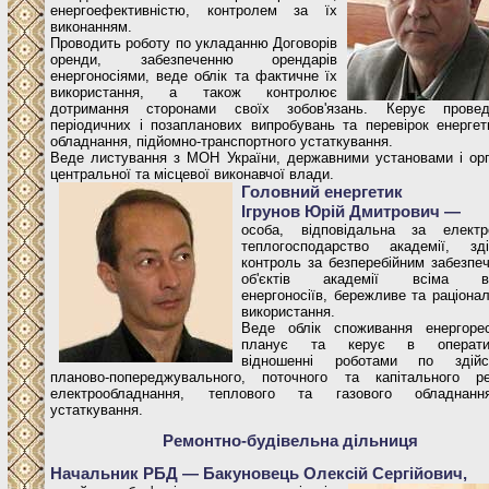
енергоефективністю, контролем за їх
виконанням.
Проводить роботу по укладанню Договорів
оренди, забезпеченню орендарів
енергоносіями, веде облік та фактичне їх
використання, а також контролює
дотримання сторонами своїх зобов'язань. Керує провед
періодичних і позапланових випробувань та перевірок енергет
обладнання, підйомно-транспортного устаткування.
Веде листування з МОН України, державними установами і ор
центральної та місцевої виконавчої влади.
Головний енергетик
Ігрунов Юрій Дмитрович —
особа, відповідальна за елект
теплогосподарство академії, зд
контроль за безперебійним забезпе
об'єктів академії всіма в
енергоносіїв, бережливе та раціонал
використання.
Веде облік споживання енергорес
планує та керує в операти
відношенні роботами по здійс
планово-попереджувального, поточного та капітального р
електрообладнання, теплового та газового обладнан
устаткування.
Ремонтно-будівельна дільниця
Начальник РБД — Бакуновець Олексій Сергійович,