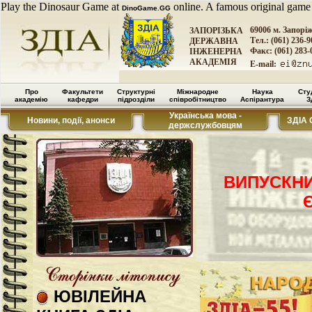
Play the Dinosaur Game at
online. A famous original game
DinoGame.GG
69006 м. Запорі
ЗАПОРІЗЬКА
Тел.: (061) 236-9
ДЕРЖАВНА
Факс: (061) 283-
ІНЖЕНЕРНА
АКАДЕМІЯ
E-mail:
Про
Факультети
Структурні
Міжнародне
Наука
Сту
академію
кафедри
підрозділи
співробітництво
Аспірантура
З
Українська мова -
Новини, події, анонси
ЗДІА 
держслужбовцям
ВИПУСКНИК
ЮВІЛЕЙНА