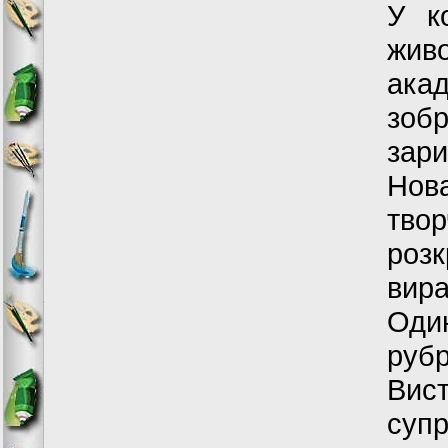
У к
жив
акад
зобр
зари
Нов
твор
роз
вира
Оди
руб
Вис
суп