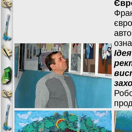
Євр
Фран
євр
авт
озна
Іде
рек
вис
зах
Роб
про