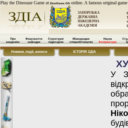
Play the Dinosaur Game at
online. A famous original game
DinoGame.GG
ЗАПОРІЗЬКА
ДЕРЖАВНА
ІНЖЕНЕРНА
АКАДЕМІЯ
Про
Факультети
Структурні
Міжнародне
Наука
Сту
академію
кафедри
підрозділи
співробітництво
Аспірантура
З
Новини, події, анонси
ІСТОРІЯ ЗДІА
Х
У З
відк
обра
прор
Нік
буді