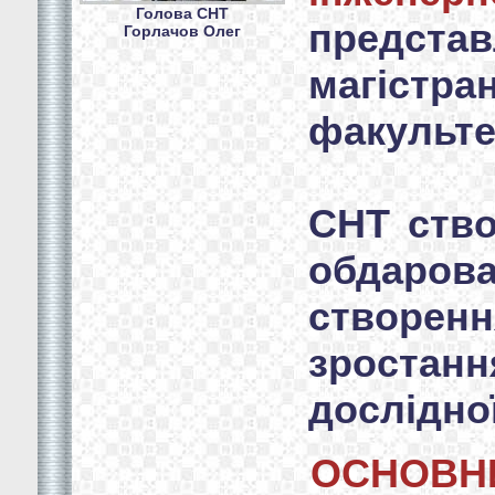
Голова СНТ
представ
Горлачов Олег
магістр
факульте
СНТ ств
обдарова
створен
зростанн
дослідно
ОСНОВНИ