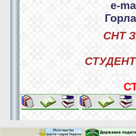
e-ma
Горла
СНТ 
СТУДЕНТІ
С