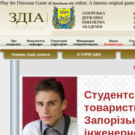
Play the Dinosaur Game at
online. A famous original game
DinoGame.GG
ЗАПОРІЗЬКА
ДЕРЖАВНА
ІНЖЕНЕРНА
АКАДЕМІЯ
Про
Факультети
Структурні
Міжнародне
Наука
Сту
академію
кафедри
підрозділи
співробітництво
Аспірантура
З
Новини, події, анонси
ІСТОРІЯ ЗДІА
Студен
товарист
Запоріз
інжене