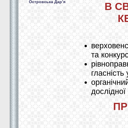
Островська Дар’я
В С
К
верховенс
та конкурс
рівноправ
гласність 
органічн
дослідної
ПР