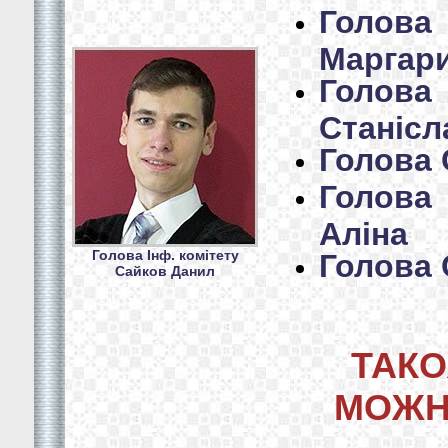
Голов
Маргар
Голов
Станісл
Голова 
Голов
Аліна
Голова Інф. комітету
Голова 
Сайков Данил
ТАКО
МОЖН