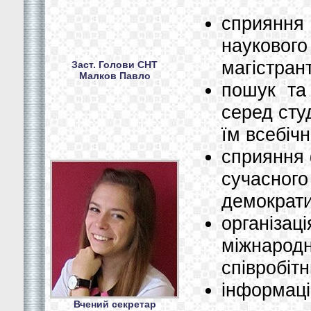
сприяння
наукового
магістрант
Заст. Голови СНТ
Малков Павло
пошук та 
серед сту
їм всебіч
сприяння 
сучасного
демократи
організа
міжнаро
співробітн
інформаці
Вчений секретар