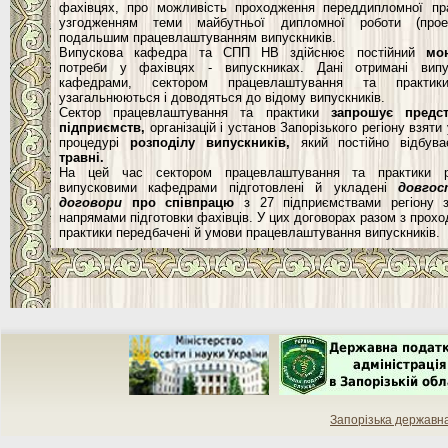
фахівцях, про можливість проходження переддипломної пр
узгодженням теми майбутньої дипломної роботи (прое
подальшим працевлаштуванням випускників.
Випускова кафедра та СПП НВ здійснює постійний
мон
потреби у фахівцях - випускниках. Дані отримані випу
кафедрами, сектором працевлаштування та практи
узагальнюються і доводяться до відому випускників.
Сектор працевлаштування та практики
запрошує предст
підприємств,
організацій і установ Запорізького регіону взяти
процедурі
розподілу випускників,
який постійно відбув
травні.
На цей час сектором працевлаштування та практики 
випусковими кафедрами підготовлені й укладені
довгос
договори
про співпрацю
з 27 підприємствами регіону з
напрямами підготовки фахівців. У цих договорах разом з прох
практики передбачені й умови працевлаштування випускників.
Запорізька державн