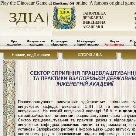
Play the Dinosaur Game at
online. A famous original game
DinoGame.GG
ЗАПОРІЗЬКА
ДЕРЖАВНА
ІНЖЕНЕРНА
АКАДЕМІЯ
Про
Факультети
Структурні
Міжнародне
Наука
Сту
академію
кафедри
підрозділи
співробітництво
Аспірантура
З
Новини, події, анонси
ІСТОРІЯ ЗДІА
СЕКТОР СПРИЯННЯ ПРАЦЕВЛАШТУВАН
ТА ПРАКТИКИ В
ЗАПОРІЗЬКІЙ ДЕРЖАВНІ
ІНЖЕНЕРНІЙ АКАДЕМІЇ
Працевлаштування випускників здійснюється спільними з
випускових кафедр, деканатів, СПП НВ та великим б
випускників. На кожній випусковій кафедрі ЗДІА є
відпові
котрий займається питаннями працевлаштування своїх випускн
Сектор працевлаштування та практики разом з відповідал
випускових кафедрах
розсилає листи
на підприємства, орган
установи Запорізького регіону з інформацією щодо випуску фа
наступному році з пропозиціями надати інформацію про п