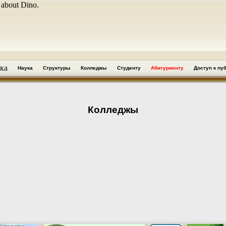
 about Dino.
ка
Наука
Структуры
Колледжы
Студенту
Абитуриенту
Доступ к пу
Колледжы