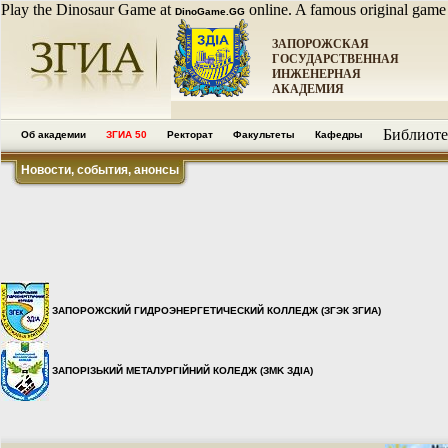
Play the Dinosaur Game at
online. A famous original game
DinoGame.GG
ЗАПОРОЖСКАЯ
ГОСУДАРСТВЕННАЯ
ИНЖЕНЕРНАЯ
АКАДЕМИЯ
Библиоте
Об академии
ЗГИА 50
Ректорат
Факультеты
Кафедры
Новости, события, анонсы
ЗАПОРОЖСКИЙ ГИДРОЭНЕРГЕТИЧЕСКИЙ КОЛЛЕДЖ (ЗГЭК ЗГИА)
ЗАПОРІЗЬКИЙ МЕТАЛУРГІЙНИЙ КОЛЕДЖ (ЗMK ЗДІА)