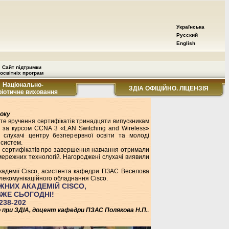
Українська
Русский
English
Сайт підтримки
освітніх програм
Національно-
ЗДІА ОФІЦІЙНО. ЛІЦЕНЗІЯ
ріотичне виховання
року
те вручення сертифікатів тринадцяти випускникам
я за курсом CCNA 3 «LAN Switching and Wireless»
) слухачі центру безперервної освіти та молоді
систем.
ім сертифікатів про завершення навчання отримали
і мережних технологій. Нагороджені слухачі виявили
академії Cisco, асистента кафедри ПЗАС Веселова
лекомунікаційного обладнання Cisco.
НИХ АКАДЕМІЙ CISCO,
ЖЕ СЬОГОДНІ!
238-202
co при ЗДІА, доцент кафедри ПЗАС Полякова Н.П.
.