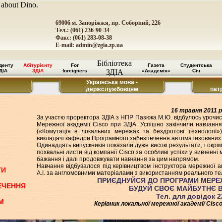
 about Dino.
69006 м. Запоріжжя, пр. Соборний, 226
Тел.: (061) 236-90-34
Факс: (061) 283-08-38
E-mail:
admin@zgia.zp.ua
Бібліотека
денту
Абітурієнту
For
Газета
Студентська
ДІА
ЗДІА
foreigners
ЗДІА
«Академія»
Січ
Українська мова -
держслужбовцям
пат
16 травня 2011 
За участю проректора ЗДІА з НПР Пазюка М.Ю. відбулось урочис
Мережної академії Cisco при ЗДІА. Успішно закінчили навчанн
(«Комутація в локальних мережах та бездротові технології»
викладачі кафедри Програмного забезпечення автоматизованих 
Одинадцять випускників показали дуже високі результати, і окр
похвальні листи від компанії Cisco за особливі успіхи у вивченн
бажання і далі продовжувати навчання за цим напрямом.
Навчання відбувалося під керівництвом інструктора мережної 
ТИ
А.І. за англомовними матеріалами з використанням реального те
ПРИЄДНУЙСЯ ДО ПРОГРАМИ МЕРЕЖ
ЕЧЕННЯ
БУДУЙ СВОЄ МАЙБУТНЄ В
Тел. для довідок 2
М
Керівник локальної мережної академії Cis