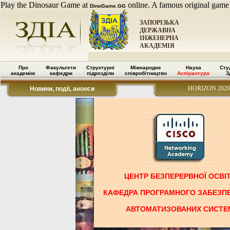
Play the Dinosaur Game at
online. A famous original game
DinoGame.GG
ЗАПОРІЗЬКА
ДЕРЖАВНА
ІНЖЕНЕРНА
АКАДЕМІЯ
Про
Факультети
Структурні
Міжнародне
Наука
Сту
академію
кафедри
підрозділи
співробітництво
Аспірантура
З
HORIZON 2020
Новини, події, анонси
ЦЕНТР БЕЗПЕРЕРВНОЇ ОСВІ
КАФЕДРА ПРОГРАМНОГО ЗАБЕЗП
АВТОМАТИЗОВАНИХ СИСТЕ